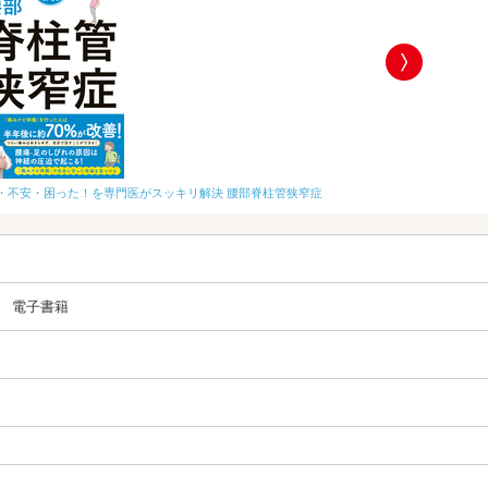
改訂版 世界一や
・不安・困った！を専門医がスッキリ解決 腰部脊柱管狭窄症
電子書籍