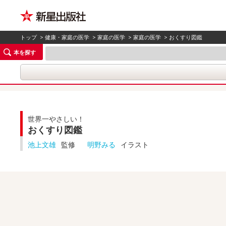
トップ
>
健康・家庭の医学
>
家庭の医学
>
家庭の医学
> おくすり図鑑
本を探す
世界一やさしい！
おくすり図鑑
池上文雄
監修
明野みる
イラスト