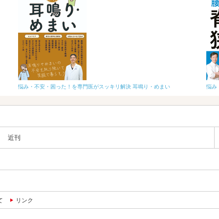
悩み・不安・困った！を専門医がスッキリ解決 耳鳴り・めまい
悩み
近刊
て
リンク