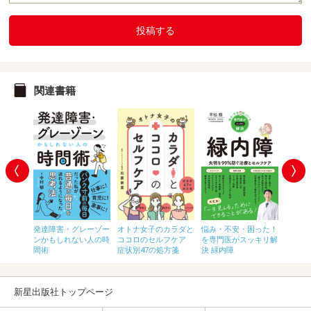
投稿する
関連書籍
発達障害・グレーゾー
オトナ女子のカラダと
困った！
悩み・不安・困った！
悩み・
ンかもしれない人の時
ココロのセルフケア
ッキリ解
を専門医がスッキリ解
を専門
間術
症状別47の処方箋
狭窄症
決 緑内障
決 耳
新星出版社トップページ