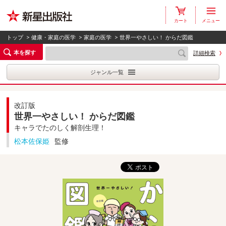
カート
メニュー
トップ
>
健康・家庭の医学
>
家庭の医学
> 世界一やさしい！ からだ図鑑
本を探す
詳細検索
ジャンル一覧
改訂版
世界一やさしい！ からだ図鑑
キャラでたのしく解剖生理！
松本佐保姫
監修