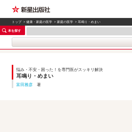
トップ
>
健康・家庭の医学
>
家庭の医学
> 耳鳴り・めまい
本を探す
悩み・不安・困った！を専門医がスッキリ解決
耳鳴り・めまい
富田雅彦
著