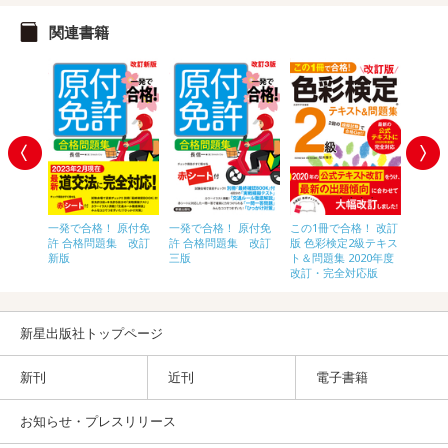
関連書籍
！ 改訂
一発で合格！ 原付免
一発で合格！ 原付免
この1冊で合格！ 改訂
一発で
2級テキ
許 合格問題集 改訂
許 合格問題集 改訂
版 色彩検定2級テキス
許 合
新版
三版
ト＆問題集 2020年度
新版
改訂・完全対応版
新星出版社トップページ
新刊
近刊
電子書籍
お知らせ・プレスリリース