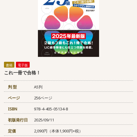
書籍
電子版
これ一冊で合格！
判 型
A5判
ページ
256ページ
ISBN
978-4-405-05134-8
初版発行日
2025/09/11
定価
2,090円（本体1,900円+税）