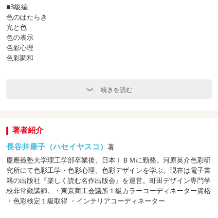
■3級編
色のはたらき
光と色
色の表示
色彩心理
色彩調和
ファッション
インテリア
続きを読む
■2級編
ユニバーサルデザイン
光と色
著者紹介
色の表示
長谷井康子（ハセイヤスコ）
著
色彩心理
色彩調和
慶應義塾大学理工学部卒業後、日本ＩＢＭに勤務。河原英介色彩研
配色イメージ
究所にて色彩工学・色彩心理、色彩デザインを学ぶ。現在は電子書
ビジュアルデザイン
籍の出版社『楽しく読む名作出版会』を運営。町田デザイン専門学
ファッション
校非常勤講師。・東京商工会議所１級カラーコーディネーター資格
インテリア
・色彩検定１級取得 ・インテリアコーディネーター
景観色彩