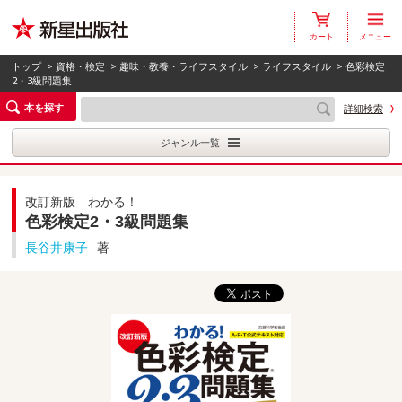
カート
メニュー
トップ
>
資格・検定
>
趣味・教養・ライフスタイル
>
ライフスタイル
> 色彩検定
2・3級問題集
本を探す
詳細検索
ジャンル一覧
改訂新版 わかる！
色彩検定2・3級問題集
長谷井康子
著