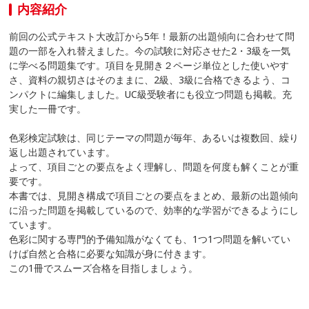
内容紹介
前回の公式テキスト大改訂から5年！最新の出題傾向に合わせて問
題の一部を入れ替えました。今の試験に対応させた2・3級を一気
に学べる問題集です。項目を見開き２ページ単位とした使いやす
さ、資料の親切さはそのままに、2級、3級に合格できるよう、コ
ンパクトに編集しました。UC級受験者にも役立つ問題も掲載。充
実した一冊です。
色彩検定試験は、同じテーマの問題が毎年、あるいは複数回、繰り
返し出題されています。
よって、項目ごとの要点をよく理解し、問題を何度も解くことが重
要です。
本書では、見開き構成で項目ごとの要点をまとめ、最新の出題傾向
に沿った問題を掲載しているので、効率的な学習ができるようにし
ています。
色彩に関する専門的予備知識がなくても、1つ1つ問題を解いてい
けば自然と合格に必要な知識が身に付きます。
この1冊でスムーズ合格を目指しましょう。