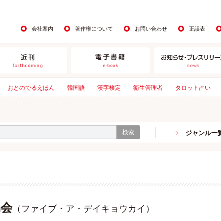
会社案内
著作権について
お問い合わせ
正誤表
おとのでるえほん
韓国語
漢字検定
衛生管理者
タロット占い
検索
ジャンル一
協会
（ファイブ・ア・デイキョウカイ）