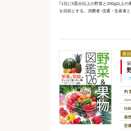
｢1日に5皿分以上の野菜と200g以
を目的とする。消費者･流通・生産者
書籍
判 
ペ
ISB
発
定