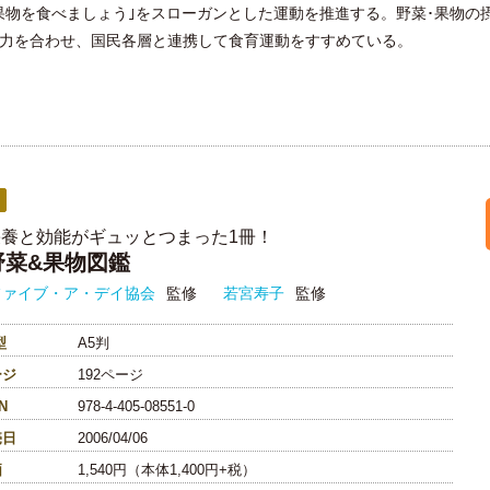
上の果物を食べましょう｣をスローガンとした運動を推進する。野菜･果物
と力を合わせ、国民各層と連携して食育運動をすすめている。
栄養と効能がギュッとつまった1冊！
野菜&果物図鑑
ファイブ・ア・デイ協会
監修
若宮寿子
監修
型
A5判
ージ
192ページ
N
978-4-405-08551-0
売日
2006/04/06
価
1,540円（本体1,400円+税）