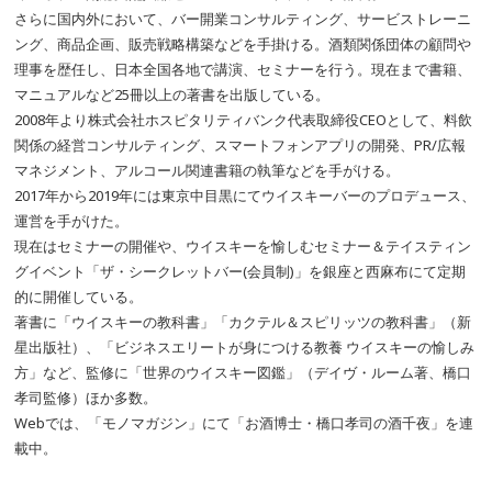
さらに国内外において、バー開業コンサルティング、サービストレーニ
ング、商品企画、販売戦略構築などを手掛ける。酒類関係団体の顧問や
理事を歴任し、日本全国各地で講演、セミナーを行う。現在まで書籍、
マニュアルなど25冊以上の著書を出版している。
2008年より株式会社ホスピタリティバンク代表取締役CEOとして、料飲
関係の経営コンサルティング、スマートフォンアプリの開発、PR/広報
マネジメント、アルコール関連書籍の執筆などを手がける。
2017年から2019年には東京中目黒にてウイスキーバーのプロデュース、
運営を手がけた。
現在はセミナーの開催や、ウイスキーを愉しむセミナー＆テイスティン
グイベント「ザ・シークレットバー(会員制)」を銀座と西麻布にて定期
的に開催している。
著書に「ウイスキーの教科書」「カクテル＆スピリッツの教科書」（新
星出版社）、「ビジネスエリートが身につける教養 ウイスキーの愉しみ
方」など、監修に「世界のウイスキー図鑑」（デイヴ・ルーム著、橋口
孝司監修）ほか多数。
Webでは、「モノマガジン」にて「お酒博士・橋口孝司の酒千夜」を連
載中。