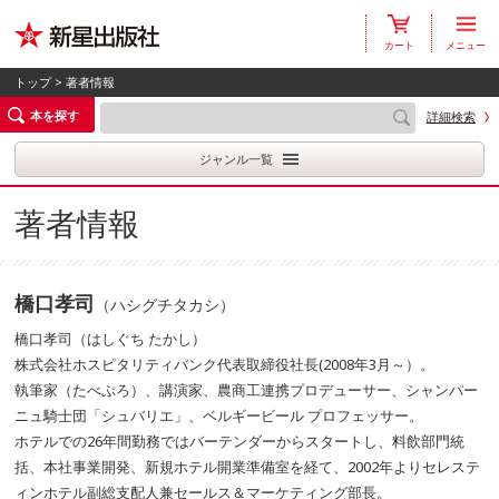
カート
メニュー
トップ
> 著者情報
本を探す
詳細検索
ジャンル一覧
著者情報
橋口孝司
（ハシグチタカシ）
橋口孝司（はしぐち たかし）
株式会社ホスピタリティバンク代表取締役社長(2008年3月～）。
執筆家（たべぷろ）、講演家、農商工連携プロデューサー、シャンパー
ニュ騎士団「シュバリエ」、ベルギービール プロフェッサー。
ホテルでの26年間勤務ではバーテンダーからスタートし、料飲部門統
括、本社事業開発、新規ホテル開業準備室を経て、2002年よりセレステ
ィンホテル副総支配人兼セールス＆マーケティング部長。