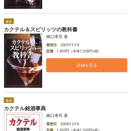
書籍
カクテル＆スピリッツの教科書
橋口孝司 著
発売日
2007/11/19
定価
1,650円（本体1,500円+税）
詳細を見る
書籍
カクテル銘酒事典
橋口孝司 著
発売日
2004/12/16
定価
1,650円（本体1,500円+税）