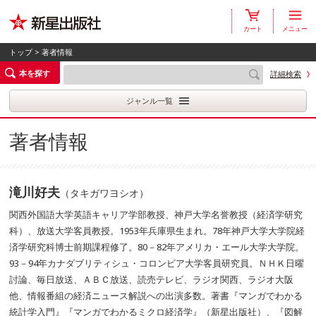
カート
メニュー
トップ
> 著者情報
本を探す
詳細検索
ジャンル一覧
著者情報
滝川好夫
（タキガワヨシオ）
関西外国語大学英語キャリア学部教授、神戸大学名誉教授（経済学研究
科）、放送大学客員教授。1953年兵庫県生まれ。78年神戸大学大学院経
済学研究科博士前期課程修了。80－82年アメリカ・エール大学大学院。
93－94年カナダブリティシュ・コロンビア大学客員研究員。ＮＨＫ日曜
討論、毎日放送、ＡＢＣ放送、読売テレビ、ラジオ関西、ラジオ大阪
他、情報番組の経済ニュース解説への出演多数。著書『マンガでわかる
統計学入門』『マンガでわかるミクロ経済学』（新星出版社）、『図解