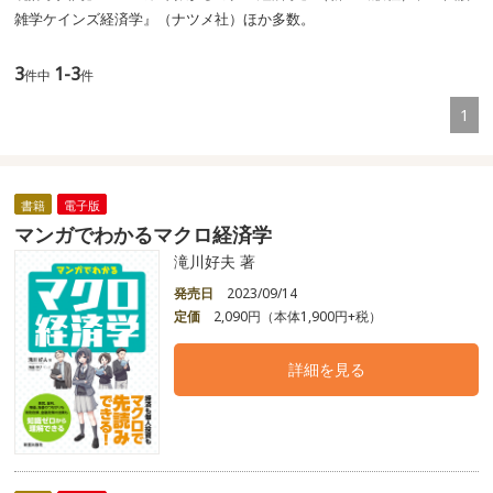
雑学ケインズ経済学』（ナツメ社）ほか多数。
3
1-3
件中
件
1
書籍
電子版
マンガでわかるマクロ経済学
滝川好夫 著
発売日
2023/09/14
定価
2,090円（本体1,900円+税）
詳細を見る