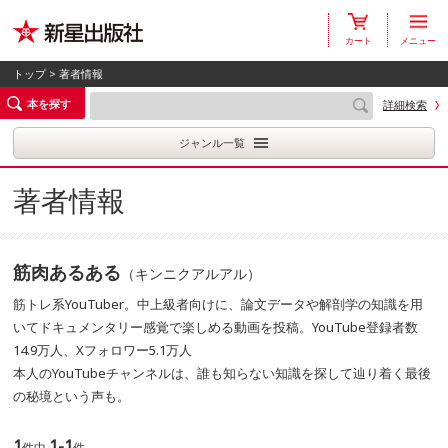
カート
メニュー
トップ
> 著者情報
本を探す
詳細検索
ジャンル一覧
著者情報
筋肉あるある
（キンニクアルアル）
筋トレ系YouTuber。中上級者向けに、論文データや解剖学の知識を用
いてドキュメンタリー感覚で楽しめる動画を投稿。YouTube登録者数
14.9万人、Xフォロワー5.1万人
本人のYouTubeチャンネルは、誰も知らない知識を探して辿り着く最後
の秘境という声も。
1
1-1
件中
件