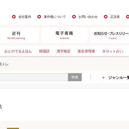
会社案内
著作権について
お問い合わせ
正誤表
おとのでるえほん
韓国語
漢字検定
衛生管理者
タロット占い
筋トレ
検索
ジャンル一
法