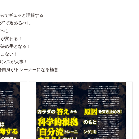
00%でギュッと理解する
ング”で攻めるべし
”べし
りが変わる！
”が決め手となる！
てこない！
ランスが大事！
 自分自身がトレーナーになる極意