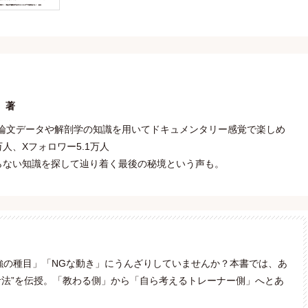
）
著
に、論文データや解剖学の知識を用いてドキュメンタリー感覚で楽しめ
9万人、Xフォロワー5.1万人
知らない知識を探して辿り着く最後の秘境という声も。
ある「最強の種目」「NGな動き」にうんざりしていませんか？本書では、あ
考法”を伝授。「教わる側」から「自ら考えるトレーナー側」へとあ