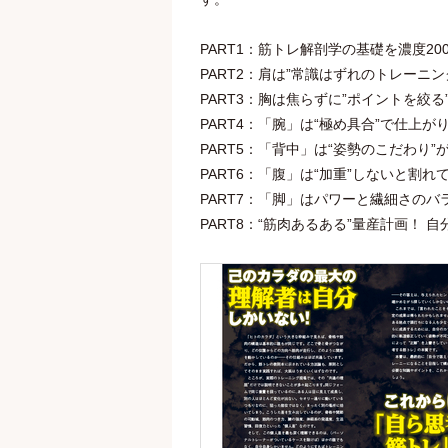
PART1：筋トレ解剖学の基礎を濃度2
PART2：肩は”常識はずれのトレーニ
PART3：胸は焦らずに”ポイントを絞る
PART4：「腕」は“極め具合”で仕上が
PART5：「背中」は“姿勢のこだわり
PART6：「腹」は“加重”しないと割れ
PART7：「脚」はパワーと繊細さのバ
PART8：“筋肉あるある”量産計画！