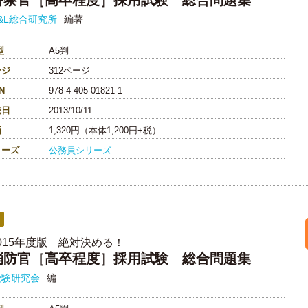
警察官［高卒程度］採用試験 総合問題集
&L総合研究所
編著
型
A5判
ージ
312ページ
N
978-4-405-01821-1
売日
2013/10/11
価
1,320円（本体1,200円+税）
リーズ
公務員シリーズ
015年度版 絶対決める！
消防官［高卒程度］採用試験 総合問題集
受験研究会
編