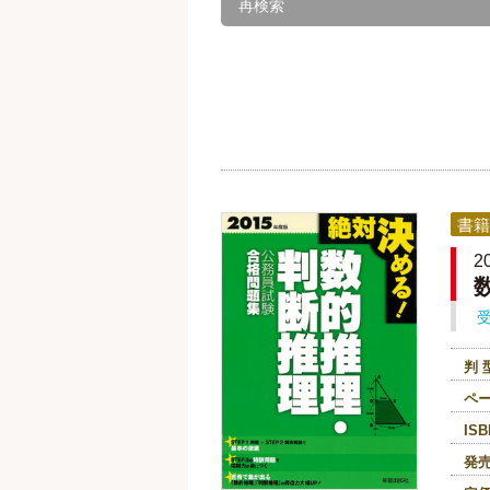
再検索
書籍
2
判 
ペ
ISB
発