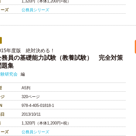
価
1,320円（本体1,200円+税）
リーズ
公務員シリーズ
2015年度版 絶対決める！
公務員の基礎能力試験（教養試験） 完全対策
問題集
受験研究会
編
型
A5判
ージ
320ページ
N
978-4-405-01818-1
売日
2013/10/11
価
1,320円（本体1,200円+税）
リーズ
公務員シリーズ