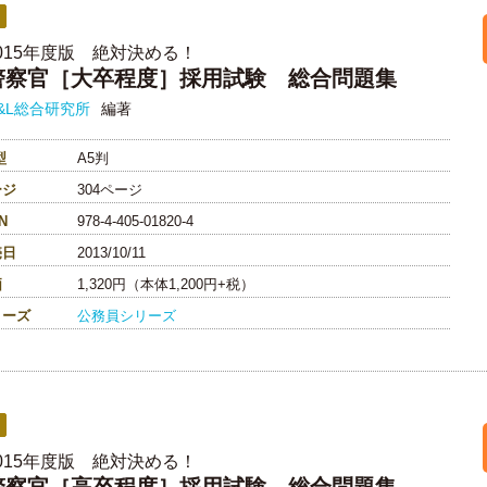
015年度版 絶対決める！
警察官［大卒程度］採用試験 総合問題集
&L総合研究所
編著
型
A5判
ージ
304ページ
N
978-4-405-01820-4
売日
2013/10/11
価
1,320円（本体1,200円+税）
リーズ
公務員シリーズ
015年度版 絶対決める！