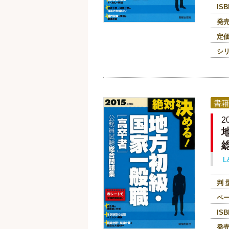
ISB
発
定
シ
書籍
L
判 
ペ
ISB
発