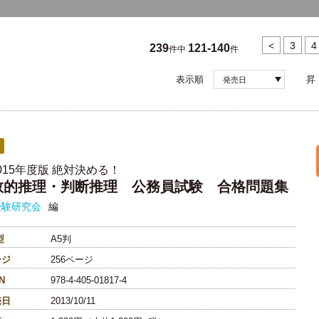
<
3
4
239
121-140
件中
件
表示順
昇
発売日
015年度版 絶対決める！
数的推理・判断推理 公務員試験 合格問題集
受験研究会
編
型
A5判
ージ
256ページ
N
978-4-405-01817-4
売日
2013/10/11