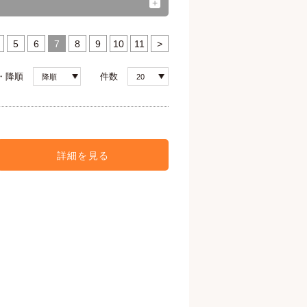
5
6
7
8
9
10
11
>
・降順
件数
降順
20
詳細を見る