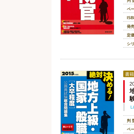
判 
ペ
ISB
発
定
シ
書籍
L
判 
ペ