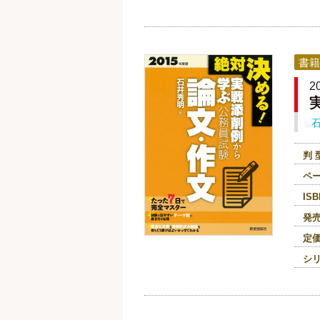
書籍
判 
ペ
ISB
発
定
シ