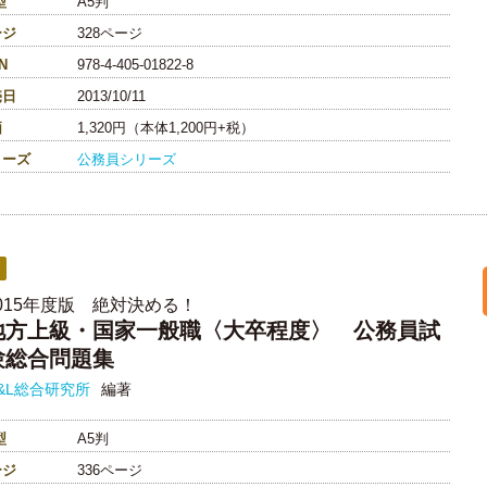
型
A5判
ージ
328ページ
N
978-4-405-01822-8
売日
2013/10/11
価
1,320円（本体1,200円+税）
リーズ
公務員シリーズ
2015年度版 絶対決める！
地方上級・国家一般職〈大卒程度〉 公務員試
験総合問題集
&L総合研究所
編著
型
A5判
ージ
336ページ