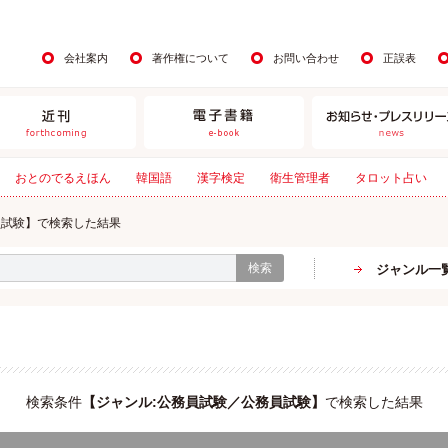
会社案内
著作権について
お問い合わせ
正誤表
おとのでるえほん
韓国語
漢字検定
衛生管理者
タロット占い
員試験】で検索した結果
検索
ジャンル一
検索条件
【
ジャンル:公務員試験／公務員試験
】
で検索した結果