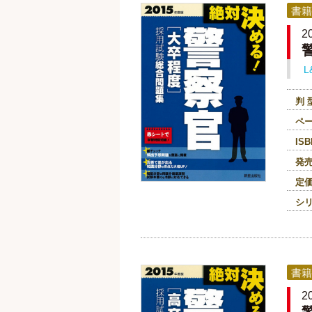
書籍
2
L
判 
ペ
ISB
発
定
シ
書籍
2