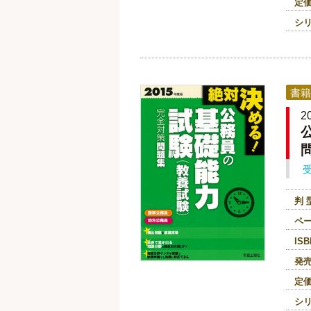
定
シ
書籍
判 
ペ
ISB
発
定
シ