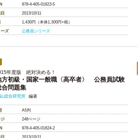
N
978-4-405-01823-5
売日
2013/10/11
価
1,430円（本体1,300円+税）
リーズ
公務員シリーズ
2015年度版 絶対決める！
地方初級・国家一般職〈高卒者〉 公務員試験
総合問題集
&L総合研究所
編著
型
A5判
ージ
248ページ
N
978-4-405-01824-2
売日
2013/10/11