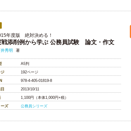
2015年度版 絶対決める！
実戦添削例から学ぶ 公務員試験 論文・作文
石井秀明
著
型
A5判
ージ
192ページ
N
978-4-405-01819-8
売日
2013/10/11
価
1,100円（本体1,000円+税）
リーズ
公務員シリーズ