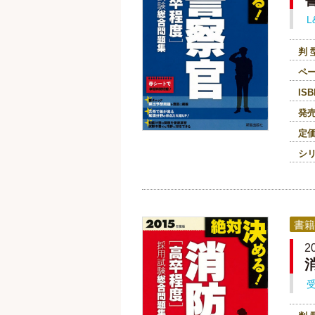
L
判 
ペ
ISB
発
定
シ
書籍
2