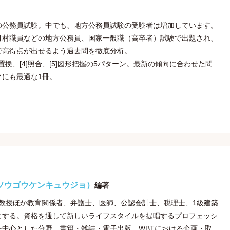
の公務員試験。中でも、地方公務員試験の受験者は増加しています。
町村職員などの地方公務員、国家一般職（高卒者）試験で出題され、
で高得点が出せるよう過去問を徹底分析。
3]置換、[4]照合、[5]図形把握の5パターン。最新の傾向に合わせた問
にも最適な1冊。
ソウゴウケンキュウジョ）
編著
所は、大学教授ほか教育関係者、弁護士、医師、公認会計士、税理士、1級建築
とする。資格を通して新しいライフスタイルを提唱するプロフェッシ
中心とした分野、書籍・雑誌・電子出版、WBTにおける企画・取