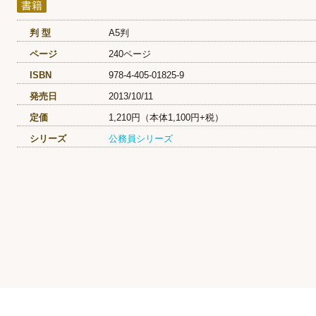
書籍
判 型
A5判
ページ
240ページ
ISBN
978-4-405-01825-9
発売日
2013/10/11
定価
1,210円（本体1,100円+税）
シリーズ
公務員シリーズ