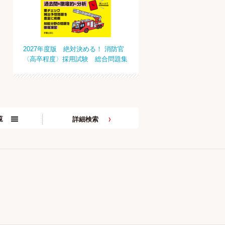
2027年度版 絶対決める！ 消防官
〈高卒程度〉採用試験 総合問題集
覧
詳細検索