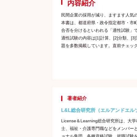
内容紹介
民間企業の採用が減り、ますます人気
本書は、都道府県・政令指定都市・市
合否を分けるといわれる「適性試験」
適性試験の内容は[1]計算、[2]分類、[
題を多数掲載しています。直前チェック
著者紹介
L&L総合研究所（エルアンドエル
License＆Learning総合研究
士、福祉・介護専門職などをメンバー
ョナル集団。各種資格試験、就職試験を