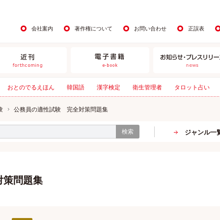
会社案内
著作権について
お問い合わせ
正誤表
おとのでるえほん
韓国語
漢字検定
衛生管理者
タロット占い
験
公務員の適性試験 完全対策問題集
検索
ジャンル一
対策問題集