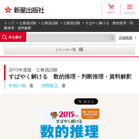
カート
メニュー
トップ
>
公務員試験
>
公務員試験
>
公務員試験
> すばやく解ける 数的推理・判
断推理・資料解釈
本を探す
詳細検索
ジャンル一覧
2015年度版 公務員試験
すばやく解ける 数的推理・判断推理・資料解釈
中村一樹
著
河野裕之
著