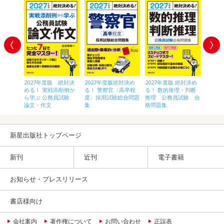
 絶対決
2027年度版 絶対決
2027年度版絶対決め
2027年度版 絶対決め
2028
〈高卒
める！ 実戦添削例か
る！ 警察官〈高卒程
る！ 数的推理・判断
員[初
験 総合
ら学ぶ 公務員試験
度〉採用試験総合問題
推理 公務員試験 合
論文・作文
集
格問題集
新星出版社トップページ
新刊
近刊
電子書籍
お知らせ・プレスリリース
書店様向け
会社案内
著作権について
お問い合わせ
正誤表