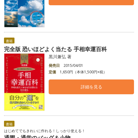
書籍
完全版 恐いほどよく当たる 手相幸運百科
黒川兼弘 著
発売日
2015/04/01
定価
1,650円（本体1,500円+税）
詳細を見る
書籍
はじめてでもきれいに作れる！しっかり使える！
通園・通学のバッグ＆小物