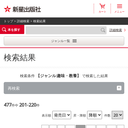
カート
メニュー
トップ
>
詳細検索
> 検索結果
本を探す
詳細検索
ジャンル一覧
検索結果
【
ジャンル:趣味・教養
】
検索条件
で検索した結果
再検索
477
201-220
件中
件
表示順
昇・降順
件数