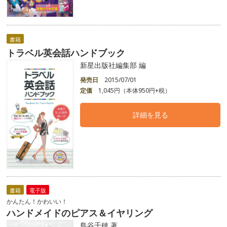
書籍
トラベル英会話ハンドブック
新星出版社編集部 編
発売日
2015/07/01
定価
1,045円（本体950円+税）
詳細を見る
書籍
電子版
かんたん！かわいい！
ハンドメイドのピアス＆イヤリング
島谷千穂 著