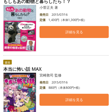
もしもあの動物と暮らしたら！？
小菅正夫 著
発売日
2015/07/16
定価
1,430円（本体1,300円+税）
詳細を見る
書籍
本当に怖い話 MAX
宮崎敦司 監修
発売日
2015/07/16
定価
880円（本体800円+税）
詳細を見る