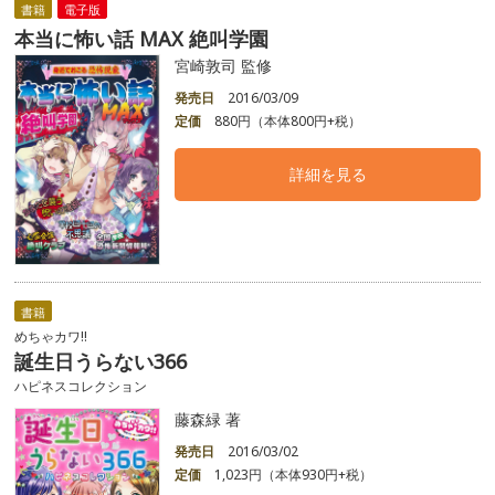
書籍
電子版
本当に怖い話 MAX 絶叫学園
宮崎敦司 監修
発売日
2016/03/09
定価
880円（本体800円+税）
詳細を見る
書籍
めちゃカワ!!
誕生日うらない366
ハピネスコレクション
藤森緑 著
発売日
2016/03/02
定価
1,023円（本体930円+税）