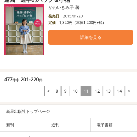
かわいきみ子 著
発売日
2015/01/20
定価
1,320円（本体1,200円+税）
詳細を見る
477
201-220
件中
件
<
8
9
10
11
12
13
14
>
新星出版社トップページ
新刊
近刊
電子書籍