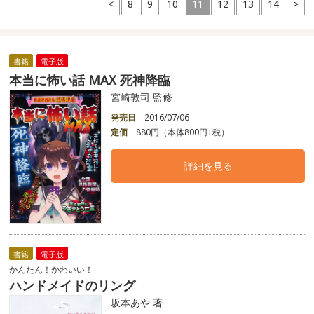
<
8
9
10
11
12
13
14
>
書籍
電子版
本当に怖い話 MAX 死神降臨
宮崎敦司 監修
発売日
2016/07/06
定価
880円（本体800円+税）
詳細を見る
書籍
電子版
かんたん！かわいい！
ハンドメイドのリング
坂本あや 著