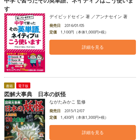
中学で習ったその英単語、ネイティブはこう使いま
す
デイビッドセイン 著 ／アンナセイン 著
発売日
2016/01/05
定価
1,100円（本体1,000円+税）
詳細を見る
書籍
電子版
図解大事典 日本の妖怪
ながたみかこ 監修
発売日
2015/12/07
定価
1,430円（本体1,300円+税）
詳細を見る