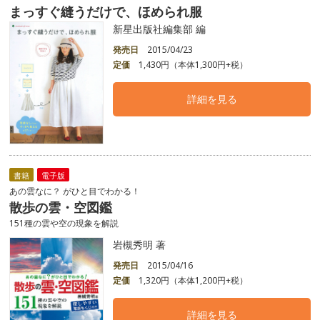
まっすぐ縫うだけで、ほめられ服
新星出版社編集部 編
発売日
2015/04/23
定価
1,430円（本体1,300円+税）
詳細を見る
書籍
電子版
あの雲なに？ がひと目でわかる！
散歩の雲・空図鑑
151種の雲や空の現象を解説
岩槻秀明 著
発売日
2015/04/16
定価
1,320円（本体1,200円+税）
詳細を見る