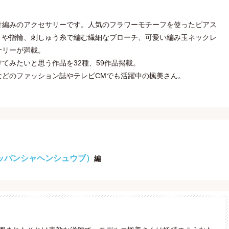
針編みのアクセサリーです。人気のフラワーモチーフを使ったピアス
トや指輪、刺しゅう糸で編む繊細なブローチ、可愛い編み玉ネックレ
サリーが満載。
てみたいと思う作品を32種、59作品掲載。
などのファッション誌やテレビCMでも活躍中の楓美さん。
ッパンシャヘンシュウブ）
編