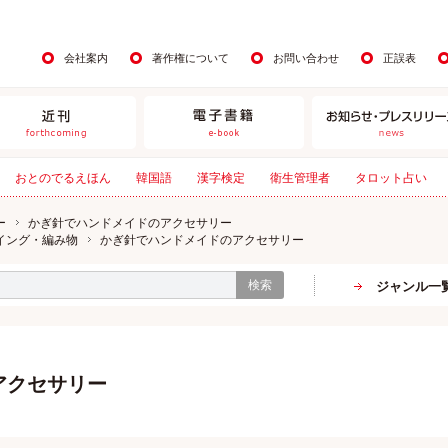
会社案内
著作権について
お問い合わせ
正誤表
おとのでるえほん
韓国語
漢字検定
衛生管理者
タロット占い
ー
かぎ針でハンドメイドのアクセサリー
イング・編み物
かぎ針でハンドメイドのアクセサリー
検索
ジャンル一
アクセサリー