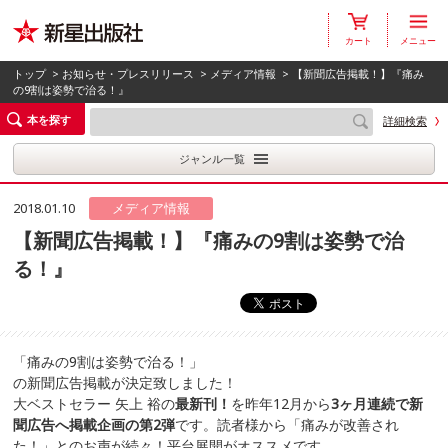
カート
メニュー
トップ
>
お知らせ・プレスリリース
>
メディア情報
> 【新聞広告掲載！】『痛み
の9割は姿勢で治る！』
本を探す
詳細検索
ジャンル一覧
2018.01.10
メディア情報
【新聞広告掲載！】『痛みの9割は姿勢で治
る！』
「痛みの9割は姿勢で治る！」
の新聞広告掲載が決定致しました！
大ベストセラー 矢上 裕の
最新刊！
を昨年12月から
3ヶ月連続で新
聞広告へ掲載企画の第2弾
です。読者様から「痛みが改善され
た！」とのお声が続々！平台展開がオススメです。