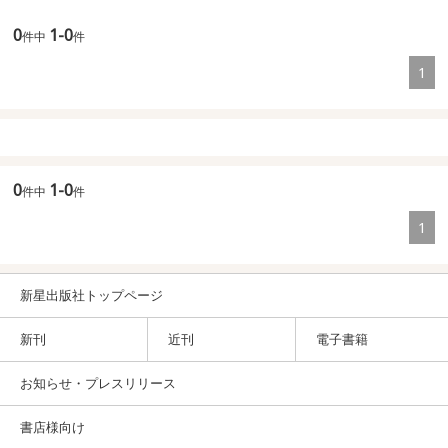
0
1-0
件中
件
1
0
1-0
件中
件
1
新星出版社トップページ
新刊
近刊
電子書籍
お知らせ・プレスリリース
書店様向け