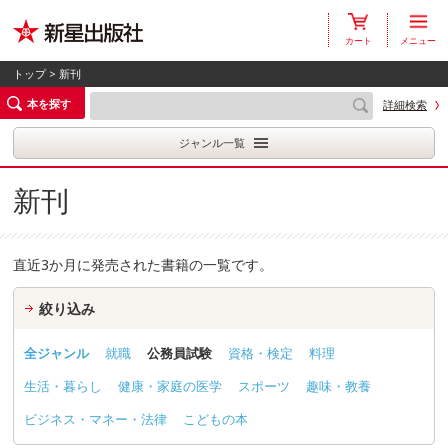
カート
メニュー
トップ
> 新刊
本を探す
詳細検索
ジャンル一覧
新刊
直近3か月に発売された書籍の一覧です。
絞り込み
全ジャンル
就職
公務員試験
資格・検定
料理
生活・暮らし
健康・家庭の医学
スポーツ
趣味・教養
ビジネス・マネー・法律
こどもの本