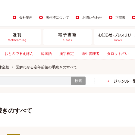
会社案内
著作権について
お問い合わせ
正誤表
おとのでるえほん
韓国語
漢字検定
衛生管理者
タロット占い
律全般
図解わかる定年前後の手続きのすべて
検索
ジャンル一
続きのすべて