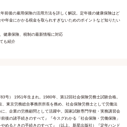
！定年前後の雇用保険の活用方法を詳しく解説。定年後の健康保険はど
金や年金にかかる税金を取られすぎないためのポイントなど知りたい
金、健康保険、税制の最新情報に対応
ても紹介
83号） 1951年生まれ。1980年、第12回社会保険労務士試験合格。
現在、東京労務総合事務所所長を務め、社会保険労務士として労働法
心に、企業の労務顧問として活躍中。国家試験専門学校・実務講習会
年前後の諸手続きのすべて』『今スグわかる「社会保険・労働保険」
をやめるときの手続きのすべて』（以上、新星出版社）『定年ハンド