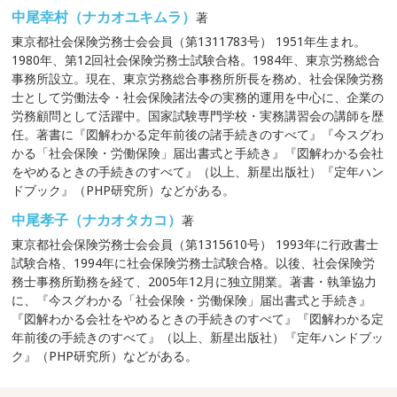
中尾幸村（ナカオユキムラ）
著
東京都社会保険労務士会会員（第1311783号） 1951年生まれ。
1980年、第12回社会保険労務士試験合格。1984年、東京労務総合
事務所設立。現在、東京労務総合事務所所長を務め、社会保険労務
士として労働法令・社会保険諸法令の実務的運用を中心に、企業の
労務顧問として活躍中。国家試験専門学校・実務講習会の講師を歴
任。著書に『図解わかる定年前後の諸手続きのすべて』『今スグわ
かる「社会保険・労働保険」届出書式と手続き』『図解わかる会社
をやめるときの手続きのすべて』（以上、新星出版社）『定年ハン
ドブック』（PHP研究所）などがある。
中尾孝子（ナカオタカコ）
著
東京都社会保険労務士会会員（第1315610号） 1993年に行政書士
試験合格、1994年に社会保険労務士試験合格。以後、社会保険労
務士事務所勤務を経て、2005年12月に独立開業。著書・執筆協力
に、『今スグわかる「社会保険・労働保険」届出書式と手続き』
『図解わかる会社をやめるときの手続きのすべて』『図解わかる定
年前後の手続きのすべて』（以上、新星出版社）『定年ハンドブッ
ク』（PHP研究所）などがある。