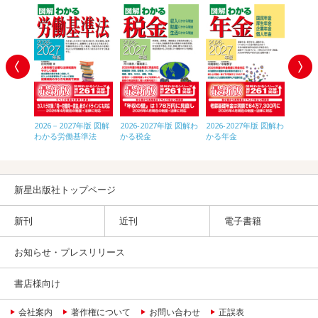
年版 図解
2026－2027年版 図解
2026-2027年版 図解わ
2026-2027年版 図解わ
2026
をやめる
わかる労働基準法
かる税金
かる年金
わかる
のすべて
きのす
新星出版社トップページ
新刊
近刊
電子書籍
お知らせ・プレスリリース
書店様向け
会社案内
著作権について
お問い合わせ
正誤表