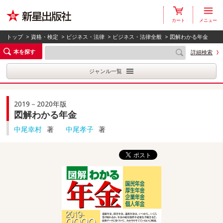
カート
メニュー
トップ
>
資格・検定
>
ビジネス・法律
>
ビジネス・法律全般
> 図解わかる年金
本を探す
詳細検索
ジャンル一覧
2019－2020年版
図解わかる年金
中尾幸村
著
中尾孝子
著