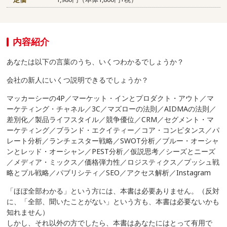
内容紹介
あなたは以下の言葉のうち、いくつわかるでしょうか？
会社の新人にいくつ説明できるでしょうか？
マッカーシーの
4P
／マーケット・インとプロダクト・アウト／マ
ーケティング・チャネル／
3C
／マズローの法則／
AIDMA
の法則／
差別化／製品ライフスタイル／競争優位／
CRM
／セグメント・マ
ーケティング／ブランド・エクイティー／コア・コンピタンス／パ
レート分析／ランチェスター戦略／
SWOT
分析／ブルー・オーシャ
ンとレッド・オーシャン／
PEST
分析／仮説思考／シーズとニーズ
／メディア・ミックス／価格弾力性／ロジスティクス／プッシュ戦
略とプル戦略／パブリシティ／
SEO
／アクセス解析／
Instagram
「ほぼ全部わかる」という方には、本書は必要ありません。（反対
に、「全部、聞いたことがない」という方も、本書は必要ないかも
知れません）
しかし、それ以外の方でしたら、本書はあなたにはとって有用で