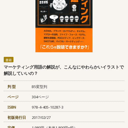
書籍
マーケティング用語の解説が、こんなにやわらかいイラストで
解説していいの？
判 型
B5変型判
ページ
304ページ
ISBN
978-4-405-10287-3
初版発行日
2017/02/27
定価
1,980円（本体1,800円+税）