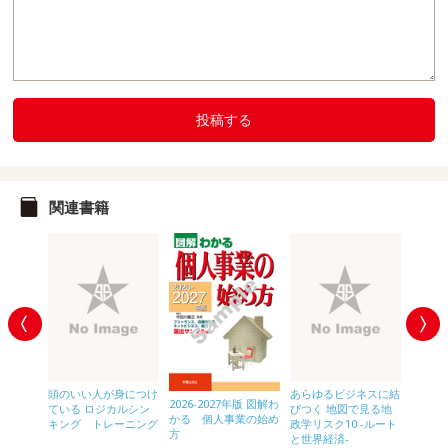
投稿する
関連書籍
わかる
頭のいい人が身につけ
あらゆるビジネスに結
サクッ
2026-2027年版 図解わ
ている ロジカルシン
びつく 地図で見る地
ネス教
かる 個人事業の始め
キング トレーニング
政学リスク10 -ルート
ルギー
方
と世界経済-