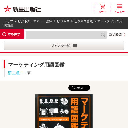
カート
メニュー
トップ
>
ビジネス・マネー・法律
>
ビジネス
>
ビジネス全般
> マーケティング用
語図鑑
本を探す
詳細検索
ジャンル一覧
マーケティング用語図鑑
野上眞一
著