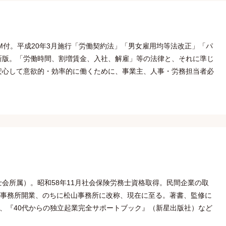
OM付。平成20年3月施行「労働契約法」「男女雇用均等法改正」「パ
新版。「労働時間、割増賃金、入社、解雇」等の法律と、それに準じ
安心して意欲的・効率的に働くために、事業主、人事・労務担当者必
会所属）。昭和58年11月社会保険労務士資格取得。民間企業の取
理事務所開業、のちに松山事務所に改称、現在に至る。著書、監修に
則』、『40代からの独立起業完全サポートブック』（新星出版社）など