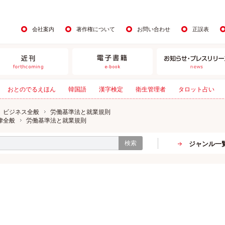
会社案内
著作権について
お問い合わせ
正誤表
おとのでるえほん
韓国語
漢字検定
衛生管理者
タロット占い
ビジネス全般
労働基準法と就業規則
律全般
労働基準法と就業規則
検索
ジャンル一