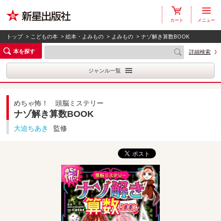
カート
メニュー
トップ
>
こどもの本
>
絵本・よみもの
>
よみもの
> ナゾ解き算数BOOK
本を探す
詳細検索
ジャンル一覧
めちゃ怖！ 頭脳ミステリー
ナゾ解き算数BOOK
大迫ちあき
監修