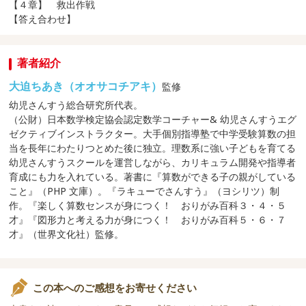
【４章】 救出作戦
【答え合わせ】
著者紹介
大迫ちあき（オオサコチアキ）
監修
幼児さんすう総合研究所代表。
（公財）日本数学検定協会認定数学コーチャー& 幼児さんすうエグ
ゼクティブインストラクター。大手個別指導塾で中学受験算数の担
当を長年にわたりつとめた後に独立。理数系に強い子どもを育てる
幼児さんすうスクールを運営しながら、カリキュラム開発や指導者
育成にも力を入れている。著書に『算数ができる子の親がしている
こと』（PHP 文庫）。『ラキューでさんすう』（ヨシリツ）制
作。『楽しく算数センスが身につく！ おりがみ百科３・４・５
才』『図形力と考える力が身につく！ おりがみ百科５・６・７
才』（世界文化社）監修。
この本へのご感想をお寄せください