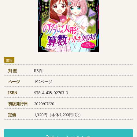
書籍
判 型
B6判
ページ
192ページ
ISBN
978-4-405-02703-9
初版発行日
2020/07/20
定価
1,320円（本体1,200円+税）