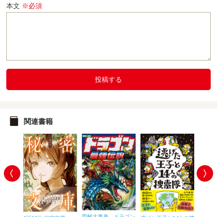
本文
※必須
投稿する
関連書籍
図解大事典 ドラゴン
もっと