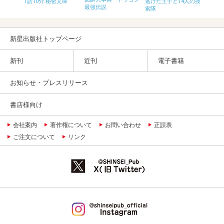
文庫
1話10分 秘密文庫
逃げた王子と14人の捜
最強伝説
はなし
索隊
新星出版社トップページ
新刊
近刊
電子書籍
お知らせ・プレスリリース
書店様向け
会社案内
著作権について
お問い合わせ
正誤表
ご注文について
リンク