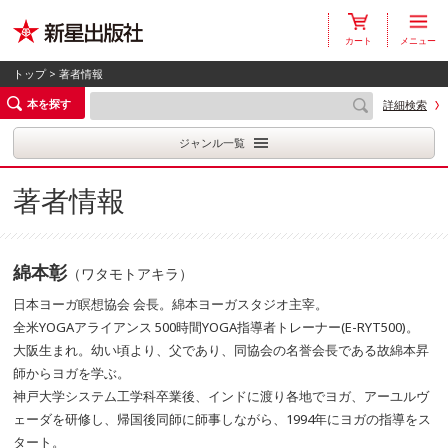
カート
メニュー
トップ
> 著者情報
本を探す
詳細検索
ジャンル一覧
著者情報
綿本彰
（ワタモトアキラ）
日本ヨーガ瞑想協会 会長。綿本ヨーガスタジオ主宰。
全米YOGAアライアンス 500時間YOGA指導者トレーナー(E-RYT500)。
大阪生まれ。幼い頃より、父であり、同協会の名誉会長である故綿本昇
師からヨガを学ぶ。
神戸大学システム工学科卒業後、インドに渡り各地でヨガ、アーユルヴ
ェーダを研修し、帰国後同師に師事しながら、1994年にヨガの指導をス
タート。