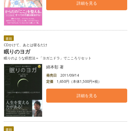
詳細を見る
書籍
CDかけて、あとは寝るだけ
眠りのヨガ
眠りのような瞑想法＝「ヨガニドラ」でこころリセット
綿本彰 著
発売日
2011/09/14
定価
1,650円（本体1,500円+税）
詳細を見る
書籍