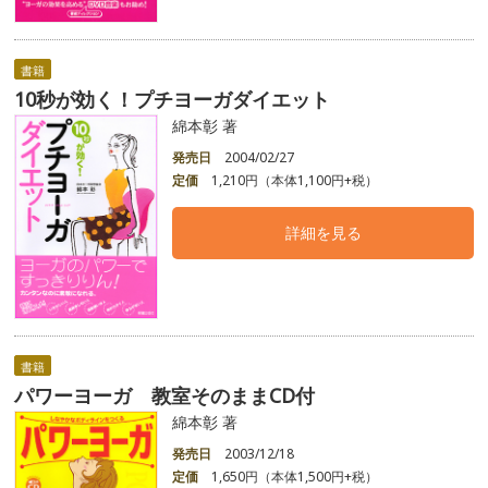
書籍
10秒が効く！プチヨーガダイエット
綿本彰 著
発売日
2004/02/27
定価
1,210円（本体1,100円+税）
詳細を見る
書籍
パワーヨーガ 教室そのままCD付
綿本彰 著
発売日
2003/12/18
定価
1,650円（本体1,500円+税）