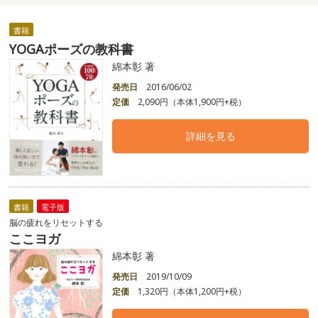
書籍
YOGAポーズの教科書
綿本彰 著
発売日
2016/06/02
定価
2,090円（本体1,900円+税）
詳細を見る
書籍
電子版
脳の疲れをリセットする
ここヨガ
綿本彰 著
発売日
2019/10/09
定価
1,320円（本体1,200円+税）