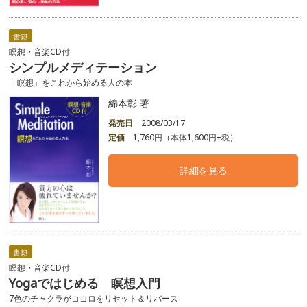
書籍
瞑想・音楽CD付
シンプルメディテーション
「瞑想」をこれから始める人の本
綿本彰 著
発売日
2008/03/17
定価
1,760円（本体1,600円+税）
詳細を見る
書籍
瞑想・音楽CD付
Yogaではじめる 瞑想入門
7色のチャクラがココロをリセット＆リバース