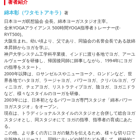
著者紹介
綿本彰（ワタモトアキラ）
著
日本ヨーガ瞑想協会 会長。綿本ヨーガスタジオ主宰。
全米YOGAアライアンス 500時間YOGA指導者トレーナー(E-
RYT500)。
大阪生まれ。幼い頃より、父であり、同協会の名誉会長である故綿
本昇師からヨガを学ぶ。
神戸大学システム工学科卒業後、インドに渡り各地でヨガ、アーユ
ルヴェーダを研修し、帰国後同師に師事しながら、1994年にヨガ
の指導をスタート。
2000年以降は、ロサンゼルスやニューヨーク、ロンドンなど、世
界各地でハタヨガ、ラージャヨガ、パワーヨガ、クリパルヨガ、ヴ
ィニヨガ、チェアヨガ、リストラティブヨガ、陰ヨガ、ヨガニドラ
など、様々なスタイルのヨーガを研修。
2003年には、日本初となるパワーヨガ専門スタジオ「綿本パワー
ヨガスタジオ」をオープン。
現在は、トラディショナルスタイルのスタジオと合併して総合ヨガ
スタジオとし、同スタジオにて ヨガの指導、指導者の育成にあた
る。
この他、より多くの方にヨガの魅力を伝えるため、様々な切り口で
出版物をリリースし、同時にテレビや雑誌などを通して、積極的に