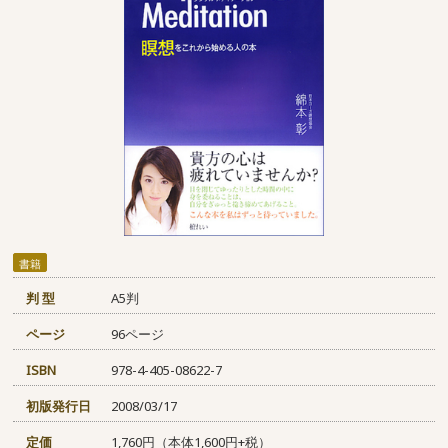
書籍
判 型
A5判
ページ
96ページ
ISBN
978-4-405-08622-7
初版発行日
2008/03/17
定価
1,760円（本体1,600円+税）