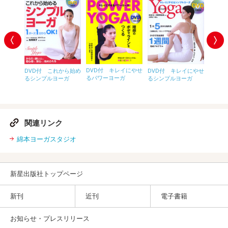
DVD付 キレイにやせ
DVD付 これから始め
DVD付 キレイにやせ
るパワーヨーガ
るシンプルヨーガ
るシンプルヨーガ
DVD
ガのきほ
める 
ガ おう
関連リンク
綿本ヨーガスタジオ
新星出版社トップページ
新刊
近刊
電子書籍
お知らせ・プレスリリース