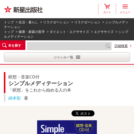
カート
メニュー
トップ
>
生活・暮らし
>
リラクゼーション
>
リラクゼーション
> シンプルメディ
テーション
トップ
>
健康・家庭の医学
>
ダイエット・エクササイズ
>
エクササイズ
> シンプ
ルメディテーション
本を探す
詳細検索
ジャンル一覧
瞑想・音楽CD付
シンプルメディテーション
「瞑想」をこれから始める人の本
綿本彰
著