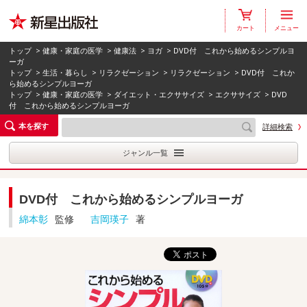
カート
メニュー
トップ
>
健康・家庭の医学
>
健康法
>
ヨガ
> DVD付 これから始めるシンプルヨ
ーガ
トップ
>
生活・暮らし
>
リラクゼーション
>
リラクゼーション
> DVD付 これか
ら始めるシンプルヨーガ
トップ
>
健康・家庭の医学
>
ダイエット・エクササイズ
>
エクササイズ
> DVD
付 これから始めるシンプルヨーガ
本を探す
詳細検索
ジャンル一覧
DVD付 これから始めるシンプルヨーガ
綿本彰
監修
吉岡瑛子
著