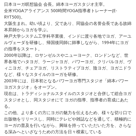
日本ヨーガ瞑想協会 会長。綿本ヨーガスタジオ主宰。
全米YOGAアライアンス 500時間YOGA指導者トレーナー(E-
RYT500)。
大阪生まれ。幼い頃より、父であり、同協会の名誉会長である故綿
本昇師からヨガを学ぶ。
神戸大学システム工学科卒業後、インドに渡り各地でヨガ、アーユ
ルヴェーダを研修し、帰国後同師に師事しながら、1994年にヨガ
の指導をスタート。
2000年以降は、ロサンゼルスやニューヨーク、ロンドンなど、世
界各地でハタヨガ、ラージャヨガ、パワーヨガ、クリパルヨガ、ヴ
ィニヨガ、チェアヨガ、リストラティブヨガ、陰ヨガ、ヨガニドラ
など、様々なスタイルのヨーガを研修。
2003年には、日本初となるパワーヨガ専門スタジオ「綿本パワー
ヨガスタジオ」をオープン。
現在は、トラディショナルスタイルのスタジオと合併して総合ヨガ
スタジオとし、同スタジオにて ヨガの指導、指導者の育成にあた
る。
この他、より多くの方にヨガの魅力を伝えるため、様々な切り口で
出版物をリリースし、同時にテレビや雑誌などを通して、積極的に
ヨーガの普及を行いながら、興味を持っていただいた方を、さらな
る深みへといざなうための方法を日々模索している