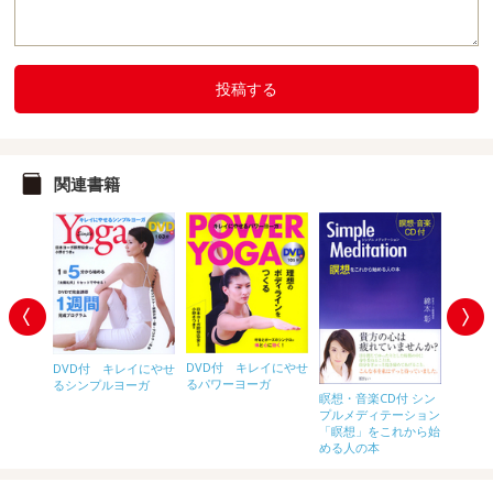
投稿する
関連書籍
DVD付 キレイにやせ
DVD付 キレイにやせ
るパワーヨーガ
るシンプルヨーガ
DVD
瞑想・音楽CD付 シン
ガのきほ
める 
プルメディテーション
ガ おう
「瞑想」をこれから始
める人の本