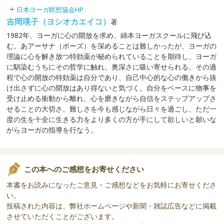
日本ヨーガ瞑想協会HP
吉岡瑛子（ヨシオカエイコ）
著
1982年、ヨーガに心の開放を求め、綿本ヨーガスクールに飛び込
む。あアーサナ（ポーズ）を深めることは難しかったが、ヨーガの
理論に心を解き放つ特効薬が秘められていることを期待し、ヨーガ
に馴染むうちにその哲学に触れ、奥深さに吸い寄せられる。その過
程で心の開放の特効薬は自分であり、自己中心的な心の働きから抜
け出さずに心の開放はあり得ないと気づく。自分をベースに物事を
受け止める衝動から離れ、心を磨きながら自信をステップアップさ
せることの大切さ、難しさを今も感じながら日々を過ごし、ただ一
度の生を十全に生きる力をより多くの方が手にして欲しいと願いな
がらヨーガの指導を行なう。
この本へのご感想をお寄せください
本書をお読みになったご意見・ご感想などをお気軽にお寄せくださ
い。
投稿された内容は、弊社ホームページや新聞・雑誌広告などに掲載
させていただくことがございます。