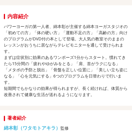
内容紹介
パワーヨーガの第一人者、綿本彰が主催する綿本ヨーガスタジオの
「初めての方」「体の硬い方」「運動不足の方」「高齢の方」向け
のプログラムがDVD付の本として登場。大人気の教室そのままの
レッスンがおうちに居ながらテレビモニターを通して受けられま
す。
まずは症状別に効果のあるワンポーズ1分からスタート。慣れてき
たら15分間の「疲れやゆがみをとる」「肩、首がラクになる」
「メタボの予防と脱出」「骨盤を正しい位置に」「美しい立ち姿に
なる」「心を元気にする」6つのプログラムを日替わりで行いま
す。
短期間でもかなりの効果が得られますが、長く続ければ、体質から
改善されて健康な生活が送れるようになります。
著者紹介
綿本彰（ワタモトアキラ）
監修