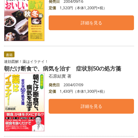
発売日
2004/09/16
定価
1,320円（本体1,200円+税）
詳細を見る
書籍
速効図解！薬はイラナイ！
朝だけ断食で、病気を治す 症状別50の処方箋
石原結實 著
発売日
2004/07/09
定価
1,430円（本体1,300円+税）
詳細を見る