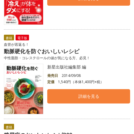
書籍
電子版
血管が若返る！
動脈硬化を防ぐおいしいレシピ
中性脂肪・コレステロールの値が気になる方、必見！
新星出版社編集部 編
発売日
2014/09/08
定価
1,540円（本体1,400円+税）
詳細を見る
書籍