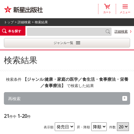
カート
メニュー
トップ
>
詳細検索
> 検索結果
本を探す
詳細検索
ジャンル一覧
検索結果
【
ジャンル:健康・家庭の医学／食生活・食事療法・栄養
検索条件
／食事療法
】
で検索した結果
再検索
21
1-20
件中
件
表示順
昇・降順
件数