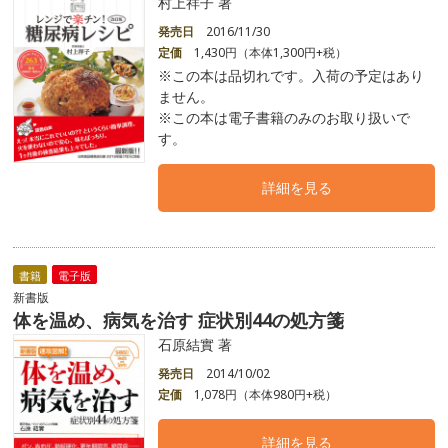
村上祥子 著
発売日
2016/11/30
定価
1,430円（本体1,300円+税）
※この本は品切れです。入荷の予定はあり
ません。
※この本は電子書籍のみのお取り扱いで
す。
詳細を見る
書籍
電子版
新書版
体を温め、病気を治す 症状別44の処方箋
石原結實 著
発売日
2014/10/02
定価
1,078円（本体980円+税）
詳細を見る