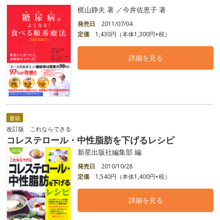
梶山静夫 著 ／今井佐恵子 著
発売日
2011/07/04
定価
1,430円（本体1,300円+税）
詳細を見る
書籍
改訂版 これならできる
コレステロール・中性脂肪を下げるレシピ
新星出版社編集部 編
発売日
2010/10/28
定価
1,540円（本体1,400円+税）
詳細を見る