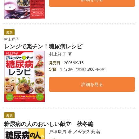
書籍
村上祥子
レンジで楽チン！糖尿病レシピ
村上祥子 著
発売日
2005/09/15
定価
1,430円（本体1,300円+税）
詳細を見る
書籍
糖尿病の人のおいしい献立 秋冬編
戸塚康男 著 ／今泉久美 著