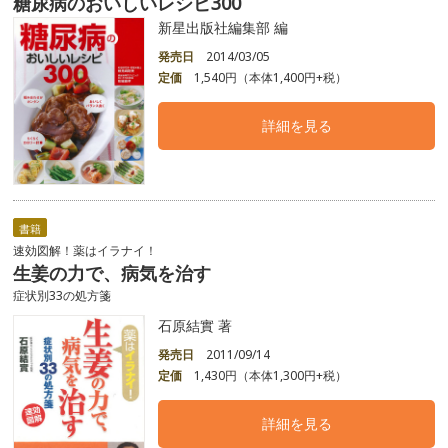
糖尿病のおいしいレシピ300
新星出版社編集部 編
発売日
2014/03/05
定価
1,540円（本体1,400円+税）
詳細を見る
書籍
速効図解！薬はイラナイ！
生姜の力で、病気を治す
症状別33の処方箋
石原結實 著
発売日
2011/09/14
定価
1,430円（本体1,300円+税）
詳細を見る