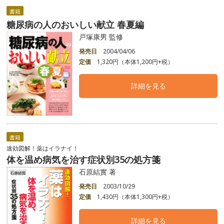
書籍
糖尿病の人のおいしい献立 春夏編
戸塚康男 監修
発売日
2004/04/06
定価
1,320円（本体1,200円+税）
詳細を見る
書籍
速効図解！薬はイラナイ！
体を温め病気を治す症状別35の処方箋
石原結實 著
発売日
2003/10/29
定価
1,430円（本体1,300円+税）
詳細を見る