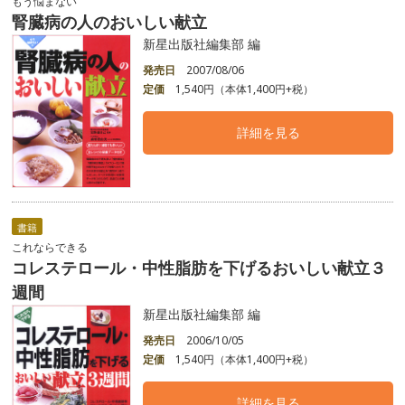
もう悩まない
腎臓病の人のおいしい献立
新星出版社編集部 編
発売日
2007/08/06
定価
1,540円（本体1,400円+税）
詳細を見る
書籍
これならできる
コレステロール・中性脂肪を下げるおいしい献立３
週間
新星出版社編集部 編
発売日
2006/10/05
定価
1,540円（本体1,400円+税）
詳細を見る