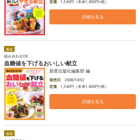
定価
1,540円（本体1,400円+税）
詳細を見る
書籍
組み合わせOK
血糖値を下げるおいしい献立
新星出版社編集部 編
発売日
2008/10/02
定価
1,540円（本体1,400円+税）
詳細を見る
書籍