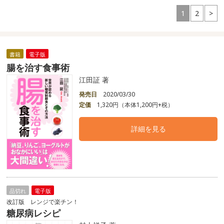
1
2
>
書籍
電子版
腸を治す食事術
江田証 著
発売日
2020/03/30
定価
1,320円（本体1,200円+税）
詳細を見る
品切れ
電子版
改訂版 レンジで楽チン！
糖尿病レシピ