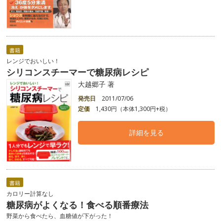
書籍
レンジでおいしい！
シリコンスチーマーで糖尿病レシピ
大越郷子 著
発売日
2011/07/06
定価
1,430円（本体1,300円+税）
詳細を見る
書籍
カロリー計算なし
糖尿病がよくなる！食べる順番療法
野菜から食べたら、血糖値が下がった！