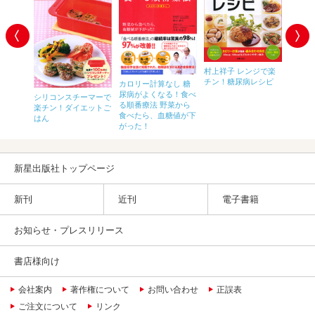
村上祥子 レンジで楽
やせる
チン！糖尿病レシピ
りたい幸
カロリー計算なし 糖
ん
暮らし
尿病がよくなる！食べ
シリコンスチーマーで
ん
る順番療法 野菜から
楽チン！ダイエットご
食べたら、血糖値が下
はん
がった！
新星出版社トップページ
新刊
近刊
電子書籍
お知らせ・プレスリリース
書店様向け
会社案内
著作権について
お問い合わせ
正誤表
ご注文について
リンク