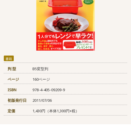
書籍
判 型
B5変型判
ページ
160ページ
ISBN
978-4-405-09209-9
初版発行日
2011/07/06
定価
1,430円（本体1,300円+税）