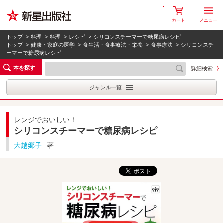
カート
メニュー
トップ
>
料理
>
料理
>
レシピ
> シリコンスチーマーで糖尿病レシピ
トップ
>
健康・家庭の医学
>
食生活・食事療法・栄養
>
食事療法
> シリコンスチ
ーマーで糖尿病レシピ
本を探す
詳細検索
ジャンル一覧
レンジでおいしい！
シリコンスチーマーで糖尿病レシピ
大越郷子
著