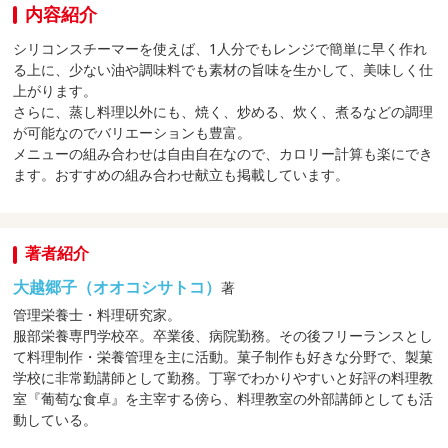
内容紹介
シリコンスチーマーを使えば、1人分でもレンジで簡単に早く作れ
る上に、少ない油や調味料でも素材の旨味を生かして、美味しく仕
上がります。
さらに、蒸し料理以外にも、焼く、炒める、炊く、煮るなどの調理
が可能なのでバリエーションも豊富。
メニューの組み合わせは自由自在なので、カロリー計算も楽にでき
ます。おすすめの組み合わせ献立も掲載しています。
著者紹介
大越郷子（オオコシサトコ）
著
管理栄養士・料理研究家。
服部栄養専門学校卒。卒業後、病院勤務。その後フリーランスとし
て料理制作・栄養管理を主に活動。菓子制作も好きな分野で、製菓
学校に非常勤講師として勤務。丁寧でわかりやすいと好評の料理教
室『葡萄な食卓』を主宰する傍ら、料理教室の外部講師としても活
動している。