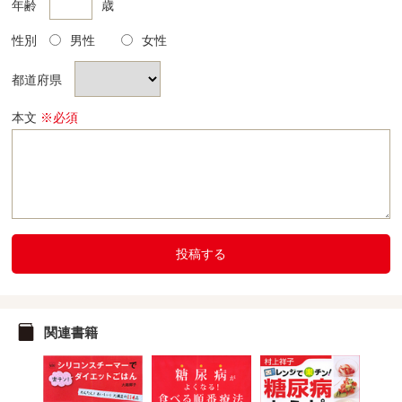
年齢
歳
性別
男性
女性
都道府県
本文
※必須
投稿する
関連書籍