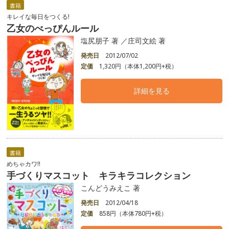
書籍
キレイな毎日をつくる!
乙女のべっぴんルール
塩尻朋子 著 ／庄司文絵 著
発売日
2012/07/02
定価
1,320円（本体1,200円+税）
詳細を見る
書籍
めちゃカワ!!
手づくりマスコット キラキラコレクション
こんどうみえこ 著
発売日
2012/04/18
定価
858円（本体780円+税）