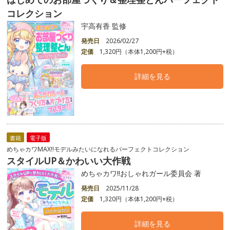
コレクション
宇高有香 監修
発売日
2026/02/27
定価
1,320円（本体1,200円+税）
詳細を見る
書籍
電子版
めちゃカワMAX!!モデルみたいになれるパーフェクトコレクション
スタイルUP＆かわいい大作戦
めちゃカワ!!おしゃれガール委員会 著
発売日
2025/11/28
定価
1,320円（本体1,200円+税）
詳細を見る