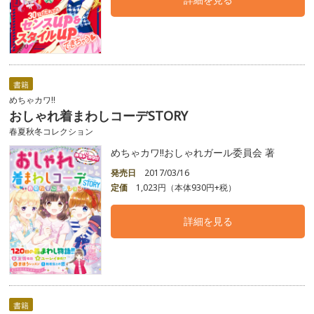
書籍
めちゃカワ!!
おしゃれ着まわしコーデSTORY
春夏秋冬コレクション
めちゃカワ!!おしゃれガール委員会 著
発売日
2017/03/16
定価
1,023円（本体930円+税）
詳細を見る
書籍