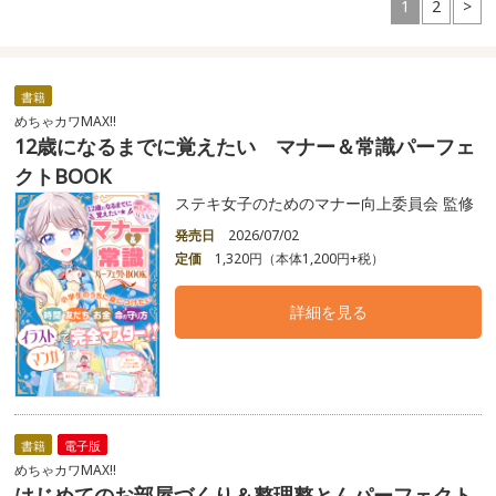
1
2
>
書籍
めちゃカワMAX!!
12歳になるまでに覚えたい マナー＆常識パーフェ
クトBOOK
ステキ女子のためのマナー向上委員会 監修
発売日
2026/07/02
定価
1,320円（本体1,200円+税）
詳細を見る
書籍
電子版
めちゃカワMAX!!
はじめてのお部屋づくり＆整理整とんパーフェクト