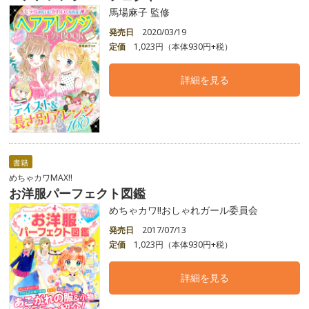
馬場麻子 監修
発売日
2020/03/19
定価
1,023円（本体930円+税）
詳細を見る
書籍
めちゃカワMAX!!
お洋服パーフェクト図鑑
めちゃカワ!!おしゃれガール委員会
発売日
2017/07/13
定価
1,023円（本体930円+税）
詳細を見る