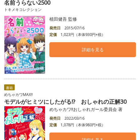
名前うらない2500
トキメキコレクション
植田健吾 監修
発売日
2015/07/16
定価
1,023円（本体930円+税）
詳細を見る
書籍
めちゃカワMAX!!
モデルがヒミツにしたがる!? おしゃれの正解30
めちゃカワ!!おしゃれガール委員会 著
発売日
2022/03/16
定価
1,078円（本体980円+税）
詳細を見る