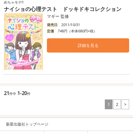
めちゃモテ!!
ナイショの心理テスト ドッキドキコレクション
マギー 監修
発売日
2011/10/31
定価
748円（本体680円+税）
詳細を見る
21
1-20
件中
件
1
2
>
新星出版社トップページ