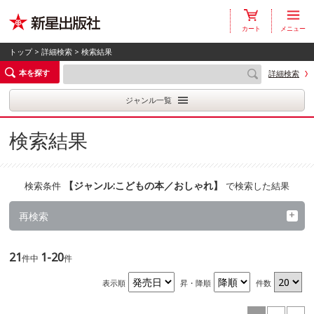
カート
メニュー
トップ
>
詳細検索
> 検索結果
本を探す
詳細検索
ジャンル一覧
検索結果
【
ジャンル:こどもの本／おしゃれ
】
検索条件
で検索した結果
再検索
21
1-20
件中
件
表示順
昇・降順
件数