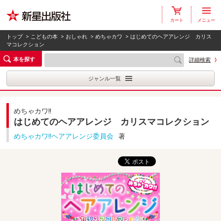
カート
メニュー
トップ
>
こどもの本
>
おしゃれ
>
めちゃカワ
> はじめてのヘアアレンジ カリス
マコレクション
本を探す
詳細検索
ジャンル一覧
めちゃカワ!!
はじめてのヘアアレンジ カリスマコレクション
めちゃカワ!!ヘアアレンジ委員会
著