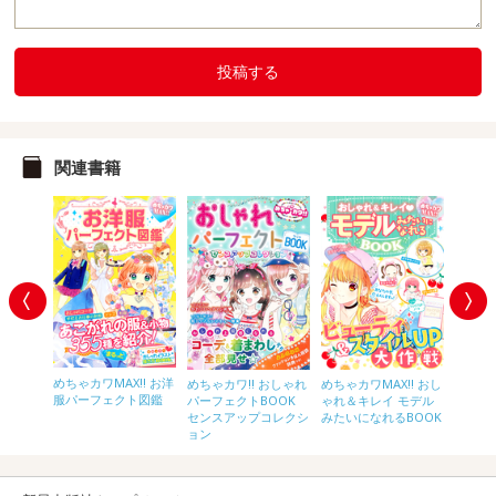
投稿する
関連書籍
めちゃカワMAX!! お洋
めちゃカワ!! おしゃれ
!! 小学
めちゃカワMAX!! おし
めちゃカ
服パーフェクト図鑑
パーフェクトBOOK
BOOK
ゃれ＆キレイ モデル
府県イ
センスアップコレクシ
みたいになれるBOOK
ョン