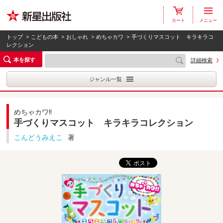
カート
メニュー
トップ
>
こどもの本
>
おしゃれ
>
めちゃカワ
> 手づくりマスコット キラキラコ
レクション
本を探す
詳細検索
ジャンル一覧
めちゃカワ!!
手づくりマスコット キラキラコレクション
こんどうみえこ
著