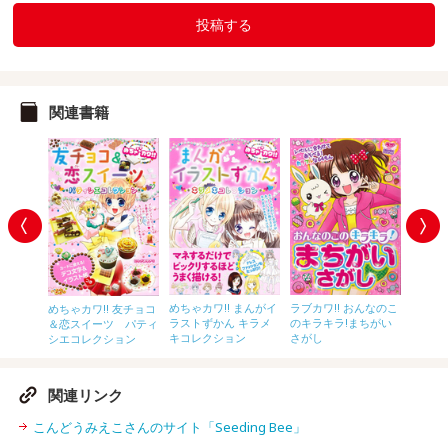
投稿する
関連書籍
虹色ボー
めちゃカワ!! まんがイ
ラブカワ!! おんなのこ
めちゃカ
めちゃカワ!! 友チョコ
ト ワク
ラストずかん キラメ
のキラキラ!まちがい
ラスト
＆恋スイーツ パティ
ョン
キコレクション
さがし
リーコ
シエコレクション
関連リンク
こんどうみえこさんのサイト「Seeding Bee」