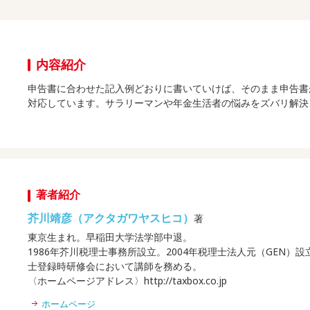
内容紹介
申告書に合わせた記入例どおりに書いていけば、そのまま申告書
対応しています。サラリーマンや年金生活者の悩みをズバリ解決
著者紹介
芥川靖彦（アクタガワヤスヒコ）
著
東京生まれ。早稲田大学法学部中退。
1986年芥川税理士事務所設立。2004年税理士法人元（GEN
士登録時研修会において講師を務める。
〈ホームページアドレス〉http://taxbox.co.jp
ホームページ