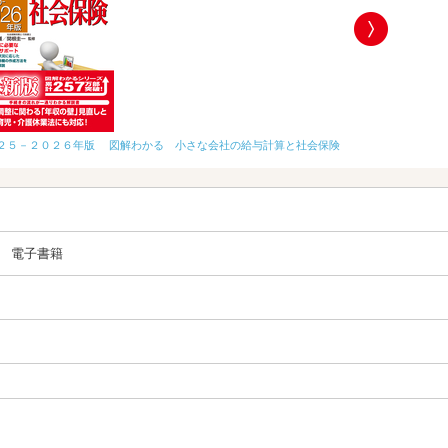
２５－２０２６年版 図解わかる 小さな会社の給与計算と社会保険
改訂第2版 めざ
電子書籍