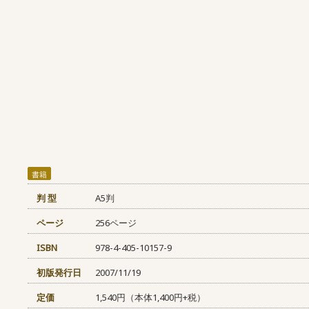
書籍
判 型
A5判
ページ
256ページ
ISBN
978-4-405-10157-9
初版発行日
2007/11/19
定価
1,540円（本体1,400円+税）