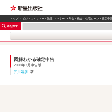
トップ
>
ビジネス・マネー・法律
>
マネー
>
年金・税金・住宅ローン・確定申
本を探す
図解わかる確定申告
2008年3月申告版
芥川靖彦
著