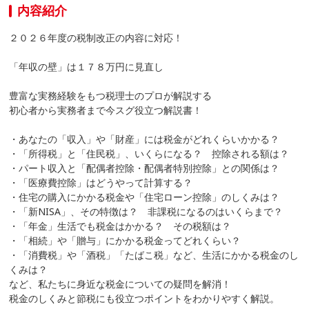
内容紹介
２０２６年度の税制改正の内容に対応！
「年収の壁」は１７８万円に見直し
豊富な実務経験をもつ税理士のプロが解説する
初心者から実務者まで今スグ役立つ解説書！
・あなたの「収入」や「財産」には税金がどれくらいかかる？
・「所得税」と「住民税」、いくらになる？ 控除される額は？
・パート収入と「配偶者控除・配偶者特別控除」との関係は？
・「医療費控除」はどうやって計算する？
・住宅の購入にかかる税金や「住宅ローン控除」のしくみは？
・「新NISA」、その特徴は？ 非課税になるのはいくらまで？
・「年金」生活でも税金はかかる？ その税額は？
・「相続」や「贈与」にかかる税金ってどれくらい？
・「消費税」や「酒税」「たばこ税」など、生活にかかる税金のし
くみは？
など、私たちに身近な税金についての疑問を解消！
税金のしくみと節税にも役立つポイントをわかりやすく解説。