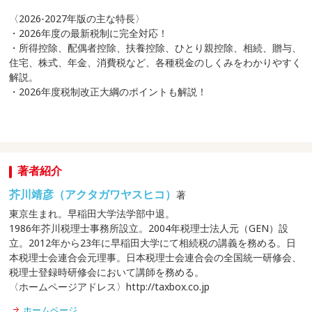
〈2026-2027年版の主な特長〉
・2026年度の最新税制に完全対応！
・所得控除、配偶者控除、扶養控除、ひとり親控除、相続、贈与、
住宅、株式、年金、消費税など、各種税金のしくみをわかりやすく
解説。
・2026年度税制改正大綱のポイントも解説！
著者紹介
芥川靖彦（アクタガワヤスヒコ）
著
東京生まれ。早稲田大学法学部中退。
1986年芥川税理士事務所設立。2004年税理士法人元（GEN）設
立。2012年から23年に早稲田大学にて相続税の講義を務める。日
本税理士会連合会元理事。日本税理士会連合会の全国統一研修会、
税理士登録時研修会において講師を務める。
〈ホームページアドレス〉http://taxbox.co.jp
ホームページ