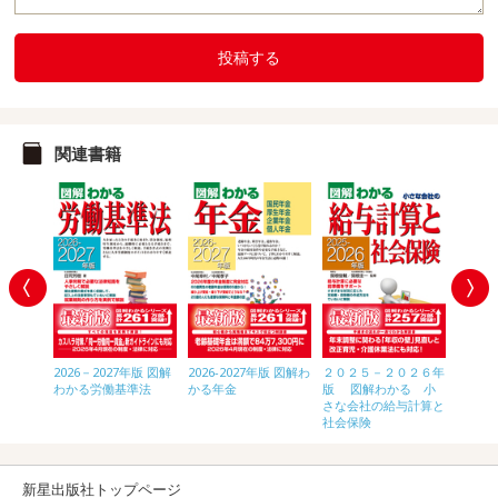
投稿する
関連書籍
年版 図解
2026－2027年版 図解
2026-2027年版 図解わ
２０２５－２０２６年
2026
をやめる
わかる労働基準法
かる年金
版 図解わかる 小
わかる
のすべて
さな会社の給与計算と
きのす
社会保険
新星出版社トップページ