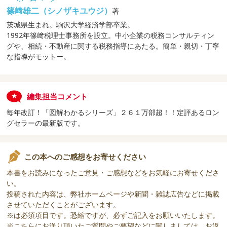
篠﨑雄二（シノザキユウジ）
著
茨城県生まれ。駒沢大学経済学部卒業。
1992年篠﨑税理士事務所を設立。中小企業の税務コンサルティン
グや、相続・不動産に関する税務指導にあたる。簡単・親切・丁寧
な指導がモットー。
編集担当コメント
毎年改訂！「図解わかるシリーズ」２６１万部超！！定評あるロン
グセラーの最新版です。
この本へのご感想をお寄せください
本書をお読みになったご意見・ご感想などをお気軽にお寄せくださ
い。
投稿された内容は、弊社ホームページや新聞・雑誌広告などに掲載
させていただくことがございます。
※は必須項目です。恐縮ですが、必ずご記入をお願いいたします。
※こちらにお送り頂いたご質問やご要望などに関しましては、お返