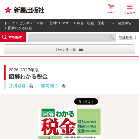
カート
メニュー
トップ
>
ビジネス・マネー・法律
>
マネー
>
年金・税金・住宅ローン・確定申告
> 図解わかる税金
本を探す
詳細検索
ジャンル一覧
2026-2027年版
図解わかる税金
芥川靖彦
著
篠﨑雄二
著