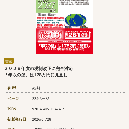
書籍
２０２６年度の税制改正に完全対応
「年収の壁」は178万円に見直し
判 型
A5判
ページ
224ページ
ISBN
978-4-405-10474-7
初版発行日
2026/04/28