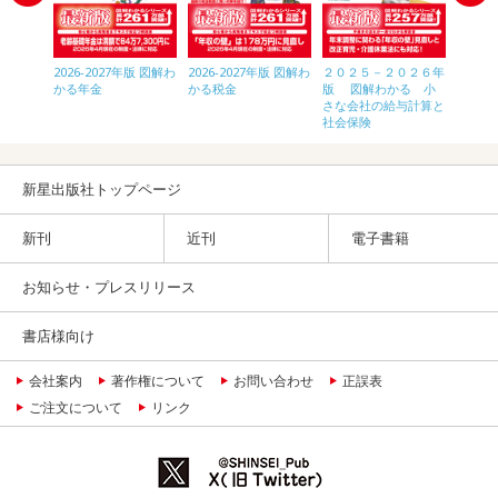
年版 図解
2026-2027年版 図解わ
2026-2027年版 図解わ
２０２５－２０２６年
2026
をやめる
かる年金
かる税金
版 図解わかる 小
わかる
のすべて
さな会社の給与計算と
きのす
社会保険
新星出版社トップページ
新刊
近刊
電子書籍
お知らせ・プレスリリース
書店様向け
会社案内
著作権について
お問い合わせ
正誤表
ご注文について
リンク