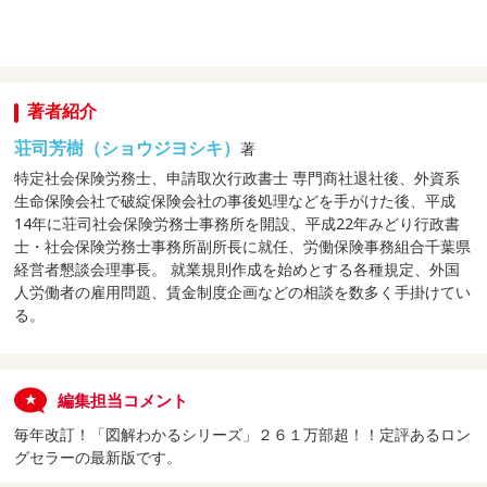
著者紹介
荘司芳樹（ショウジヨシキ）
著
特定社会保険労務士、申請取次行政書士 専門商社退社後、外資系
生命保険会社で破綻保険会社の事後処理などを手がけた後、平成
14年に荘司社会保険労務士事務所を開設、平成22年みどり行政書
士・社会保険労務士事務所副所長に就任、労働保険事務組合千葉県
経営者懇談会理事長。 就業規則作成を始めとする各種規定、外国
人労働者の雇用問題、賃金制度企画などの相談を数多く手掛けてい
る。
編集担当コメント
毎年改訂！「図解わかるシリーズ」２６１万部超！！定評あるロン
グセラーの最新版です。