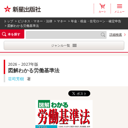
カート
メニュー
トップ
>
ビジネス・マネー・法律
>
マネー
>
年金・税金・住宅ローン・確定申告
> 図解わかる労働基準法
本を探す
詳細検索
ジャンル一覧
2026－2027年版
図解わかる労働基準法
荘司芳樹
著