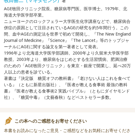
牧田善二（マキタゼンジ）
著
AGE牧田クリニック院長。糖尿病専門医。医学博士。1979年、北
海道大学医学部卒業。
ニューヨークのロックフェラー大学医生化学講座などで、糖尿病合
併症の原因として注目されているAGEの研究を約5年間行う。この
間、血中AGEの測定法を世界で初めて開発し、『The New England
Journal of Medicine』『Science』『The Lancet』等のトップジャ
ーナルにAGEに関する論文を第一著者として発表。
1996年より北海道大学医学部講師。2000年より久留米大学医学部
教授。2003年より、糖尿病をはじめとする生活習慣病、肥満治療
のための「AGE牧田クリニック」を東京・銀座で開業し、延べ20万
人以上の患者を診ている。
著書は『決定版 糖質オフの教科書』『老けない人はこれを食べて
いる』（ともに新星出版社）、『医者が教える食事術 最強の教科
書』『医者が教える食事術2 実践バイブル』（ともにダイヤモンド
社）、『糖質中毒』（文藝春秋）などベストセラー多数。
この本へのご感想をお寄せください
本書をお読みになったご意見・ご感想などをお気軽にお寄せくださ