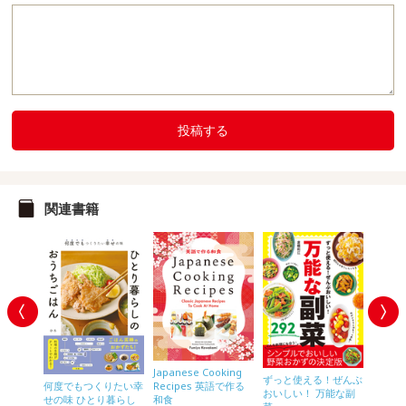
投稿する
関連書籍
Japanese Cooking
村上祥
ずっと使える！ぜんぶ
Recipes 英語で作る
チンレシ
何度でもつくりたい幸
で絶品！
おいしい！ 万能な副
和食
せの味 ひとり暮らし