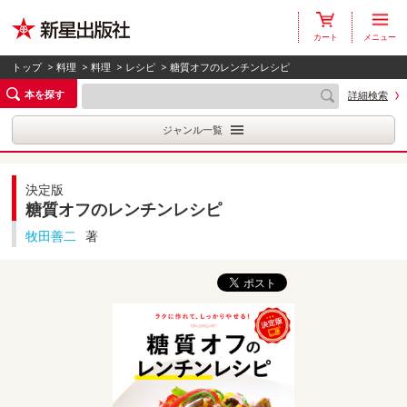
カート
メニュー
トップ
>
料理
>
料理
>
レシピ
> 糖質オフのレンチンレシピ
本を探す
詳細検索
ジャンル一覧
決定版
糖質オフのレンチンレシピ
牧田善二
著