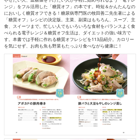
ンジ」をフル活用した「糖質オフ」の本です。時短＆かんたんなの
においしく糖質オフできる！糖尿病専門医の牧田善二先生著による
「糖質オフ」レシピの決定版。主菜、副菜はもちろん、スープ、主
食、スイーツまで。忙しい人でもいろいろな食材をバランスよく食
べられる電子レンジ＆糖質オフ生活は、ダイエットの強い味方で
す。本書では手軽に作れる糖質オフレシピを113品紹介。カロリー
を気にせず、お肉も魚も野菜もたっぷり食べながら健康に！