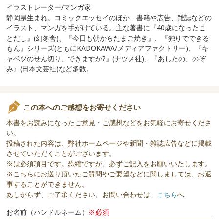
イラストレーター/マンガ家
静岡県生まれ。コミックエッセイのほか、書籍や広告、雑誌などの
イラスト、マンガを手がけている。主な著書に『40歳になったこ
とだし』(幻冬舎)、『今日も朝からたまご焼き』、『独りでできる
もん』シリーズ(ともにKADOKAWA/メディアファクトリー)、『キ
ャベツのせん切り、できますか?』(ナツメ社)、『あしたの、のぞ
み』(日本文芸社)など多数。
この本へのご感想をお寄せください
本書をお読みになったご意見・ご感想などをお気軽にお寄せくださ
い。
投稿された内容は、弊社ホームページや新聞・雑誌広告などに掲載
させていただくことがございます。
※は必須項目です。恐縮ですが、必ずご記入をお願いいたします。
※こちらにお送り頂いたご質問やご要望などに関しましては、お返
事することができません。
あしからず、ご了承ください。お問い合わせは、
こちら
へ
お名前（ハンドルネーム）
※必須