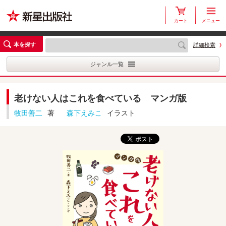
カート
メニュー
本を探す
詳細検索
ジャンル一覧
老けない人はこれを食べている マンガ版
牧田善二
著
森下えみこ
イラスト