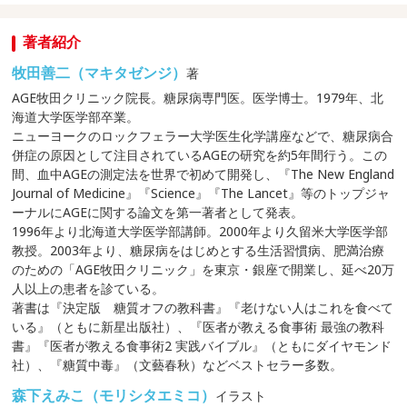
著者紹介
牧田善二（マキタゼンジ）
著
AGE牧田クリニック院長。糖尿病専門医。医学博士。1979年、北
海道大学医学部卒業。
ニューヨークのロックフェラー大学医生化学講座などで、糖尿病合
併症の原因として注目されているAGEの研究を約5年間行う。この
間、血中AGEの測定法を世界で初めて開発し、『The New England
Journal of Medicine』『Science』『The Lancet』等のトップジャ
ーナルにAGEに関する論文を第一著者として発表。
1996年より北海道大学医学部講師。2000年より久留米大学医学部
教授。2003年より、糖尿病をはじめとする生活習慣病、肥満治療
のための「AGE牧田クリニック」を東京・銀座で開業し、延べ20万
人以上の患者を診ている。
著書は『決定版 糖質オフの教科書』『老けない人はこれを食べて
いる』（ともに新星出版社）、『医者が教える食事術 最強の教科
書』『医者が教える食事術2 実践バイブル』（ともにダイヤモンド
社）、『糖質中毒』（文藝春秋）などベストセラー多数。
森下えみこ（モリシタエミコ）
イラスト