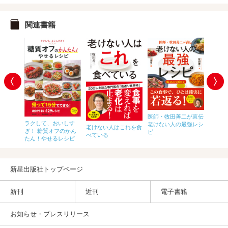
関連書籍
医師・牧田善二が直伝
ラクして、おいしす
老けない人の最強レシ
オフの教
決定版
老けない人はこれを食
ぎ！ 糖質オフのかん
ピ
ンチン
べている
たん！やせるレシピ
新星出版社トップページ
新刊
近刊
電子書籍
お知らせ・プレスリリース