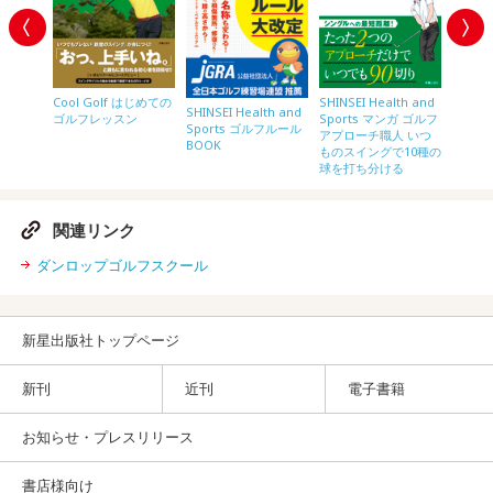
SHINSE
th and
Cool Golf はじめての
SHINSEI Health and
SHINSEI Health and
Spor
ガ ゴルフ
ゴルフレッスン
Sports マンガ ゴルフ
Sports ゴルフルール
アプロ
 トラ
アプローチ職人 いつ
BOOK
ンド実
ものスイングで10種の
球を打ち分ける
関連リンク
ダンロップゴルフスクール
新星出版社トップページ
新刊
近刊
電子書籍
お知らせ・プレスリリース
書店様向け