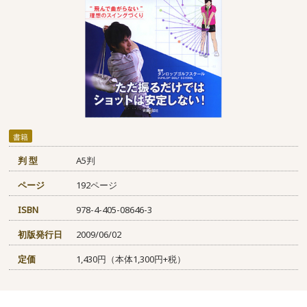
書籍
判 型
A5判
ページ
192ページ
ISBN
978-4-405-08646-3
初版発行日
2009/06/02
定価
1,430円（本体1,300円+税）