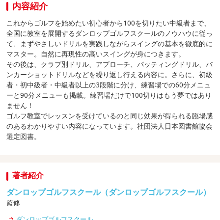
内容紹介
これからゴルフを始めたい初心者から100を切りたい中級者まで、
全国に教室を展開するダンロップゴルフスクールのノウハウに従っ
て、まずやさしいドリルを実践しながらスイングの基本を徹底的に
マスター。自然に再現性の高いスイングが身につきます。
その後は、クラブ別ドリル、アプローチ、パッティングドリル、バ
ンカーショットドリルなどを繰り返し行える内容に。さらに、初級
者・初中級者・中級者以上の3段階に分け、練習場での60分メニュ
ーと90分メニューも掲載。練習場だけで100切りはもう夢ではあり
ません！
ゴルフ教室でレッスンを受けているのと同じ効果が得られる臨場感
のあるわかりやすい内容になっています。社団法人日本図書館協会
選定図書。
著者紹介
ダンロップゴルフスクール（ダンロップゴルフスクール）
監修
ダンロップゴルフスクール