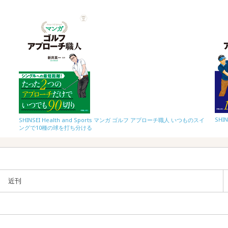
SHI
SHINSEI Health and Sports マンガ ゴルフ アプローチ職人 いつものスイ
ングで10種の球を打ち分ける
近刊