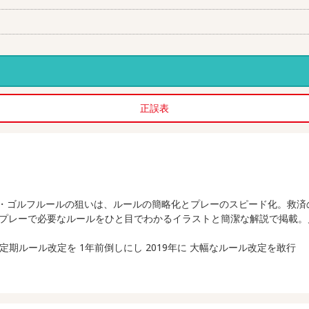
正誤表
る新・ゴルフルールの狙いは、ルールの簡略化とプレーのスピード化。救
プレーで必要なルールをひと目でわかるイラストと簡潔な解説で掲載。
020年の定期ルール改定を 1年前倒しにし 2019年に 大幅なルール改定を敢行