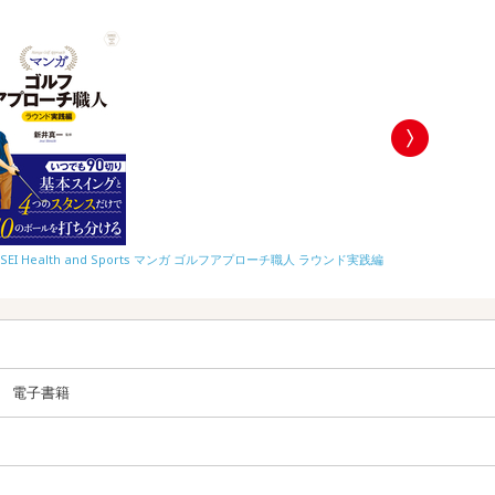
NSEI Health and Sports マンガ ゴルフアプローチ職人 ラウンド実践編
SHINSEI Hea
電子書籍