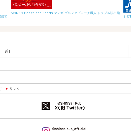
SHINSEI Health and Sports マンガ ゴルフアプローチ職人 トラブル脱出編
70歳で
SHI
近刊
て
リンク