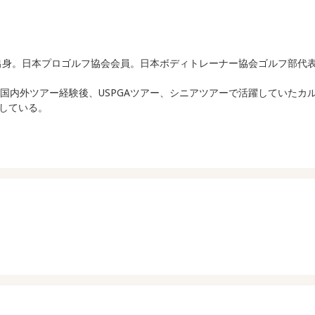
フ部出身。日本プロゴルフ協会会員。日本ボディトレーナー協会ゴルフ部
な国内外ツアー経験後、USPGAツアー、シニアツアーで活躍していた
している。