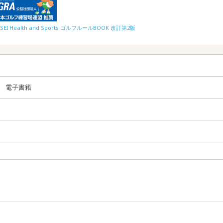
Cool Golf 
NSEI Health and Sports ゴルフルールBOOK 改訂第2版
電子書籍