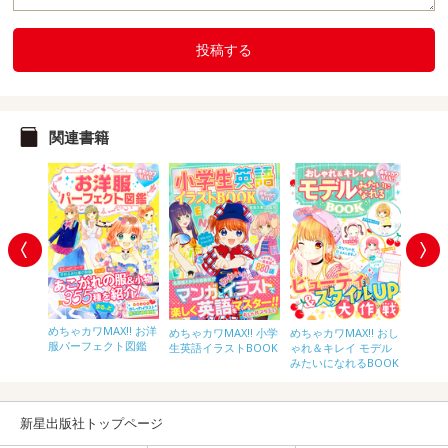
投稿する
関連書籍
めちゃカワMAX!! お洋
女の子の
めちゃカワMAX!! 小学
めちゃカワMAX!! おし
めちゃカ
服パーフェクト図鑑
カルチ
生英語イラストBOOK
ゃれ＆キレイ モデル
ドルみ
みたいになれるBOOK
BOOK
新星出版社トップページ