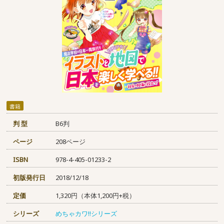
書籍
判 型
B6判
ページ
208ページ
ISBN
978-4-405-01233-2
初版発行日
2018/12/18
定価
1,320円（本体1,200円+税）
シリーズ
めちゃカワ!!シリーズ