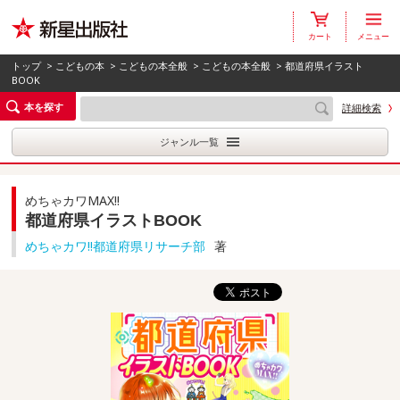
カート
メニュー
トップ
>
こどもの本
>
こどもの本全般
>
こどもの本全般
> 都道府県イラスト
BOOK
本を探す
詳細検索
ジャンル一覧
めちゃカワMAX!!
都道府県イラストBOOK
めちゃカワ!!都道府県リサーチ部
著