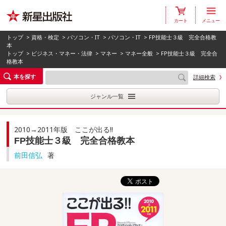
カート
メニュー
トップ
>
資格・検定
>
パソコン・IT
>
パソコン・IT
> FP技能士３級 完全合格教
本
トップ
>
ビジネス・マネー・法律
>
マネー
>
マネー全般
> FP技能士３級 完全合
格教本
本を探す
詳細検索
ジャンル一覧
2010→2011年版 ここが出る!!
FP技能士３級 完全合格教本
前田信弘
著