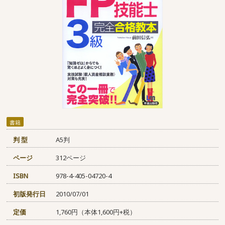
書籍
判 型
A5判
ページ
312ページ
ISBN
978-4-405-04720-4
初版発行日
2010/07/01
定価
1,760円（本体1,600円+税）