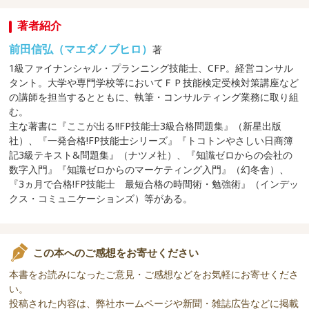
著者紹介
前田信弘（マエダノブヒロ）
著
1級ファイナンシャル・プランニング技能士、CFP。経営コンサル
タント。大学や専門学校等においてＦＰ技能検定受検対策講座など
の講師を担当するとともに、執筆・コンサルティング業務に取り組
む。
主な著書に『ここが出る!!FP技能士3級合格問題集』（新星出版
社）、『一発合格!FP技能士シリーズ』『トコトンやさしい日商簿
記3級テキスト&問題集』（ナツメ社）、『知識ゼロからの会社の
数字入門』『知識ゼロからのマーケティング入門』（幻冬舎）、
『3ヵ月で合格!FP技能士 最短合格の時間術・勉強術』（インデッ
クス・コミュニケーションズ）等がある。
この本へのご感想をお寄せください
本書をお読みになったご意見・ご感想などをお気軽にお寄せくださ
い。
投稿された内容は、弊社ホームページや新聞・雑誌広告などに掲載