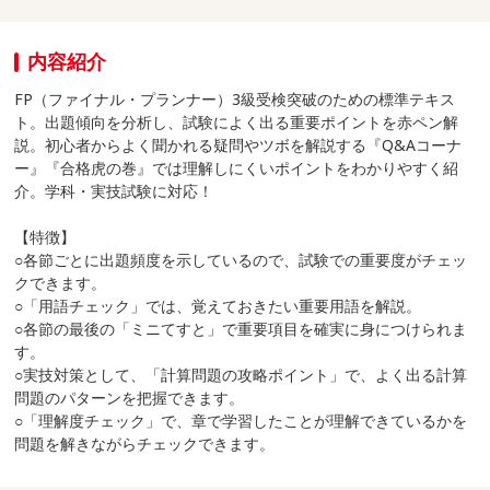
内容紹介
FP（ファイナル・プランナー）3級受検突破のための標準テキス
ト。出題傾向を分析し、試験によく出る重要ポイントを赤ペン解
説。初心者からよく聞かれる疑問やツボを解説する『Q&Aコーナ
ー』『合格虎の巻』では理解しにくいポイントをわかりやすく紹
介。学科・実技試験に対応！
【特徴】
○各節ごとに出題頻度を示しているので、試験での重要度がチェッ
クできます。
○「用語チェック」では、覚えておきたい重要用語を解説。
○各節の最後の「ミニてすと」で重要項目を確実に身につけられま
す。
○実技対策として、「計算問題の攻略ポイント」で、よく出る計算
問題のパターンを把握できます。
○「理解度チェック」で、章で学習したことが理解できているかを
問題を解きながらチェックできます。