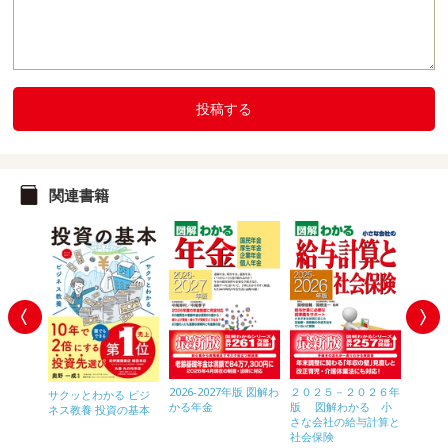
投稿する
関連書籍
めざせ
2026-2027年版 図解わ
２０２５－２０２６年
2026-
サクッとわかる ビジ
マンガ
かる年金
版 図解わかる 小
かる税
ネス教養 投資の基本
FX入門
さな会社の給与計算と
社会保険