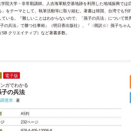
 大学院大学・非常勤講師。人吉海軍航空基地跡を利用した地域振興では
」をテーマとして、執筆活動等に取り組む。著書は韓国、台湾でも刊行さ
している。『難しいことはわからないので、「孫子の兵法」について世
「孫子の兵法」で勝つ仕事術』（明日香出版社）、『〈萌訳☆〉孫子ちゃ
SB クリエイティブ）など著書多数。
電子版
マンガでわかる
孫子の兵法
福田晃市
著
型
A5判
ージ
232ページ
N
978-4-405-12006-8