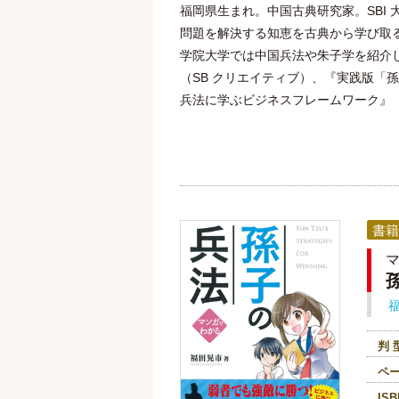
福岡県生まれ。中国古典研究家。SBI
問題を解決する知恵を古典から学び取る
学院大学では中国兵法や朱子学を紹介
（SB クリエイティブ）、『実践版
兵法に学ぶビジネスフレームワーク』（
書籍
判 
ペ
ISB