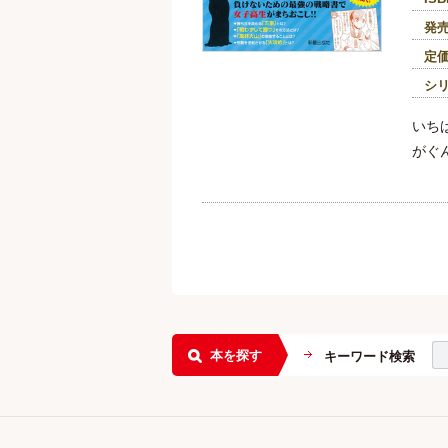
発
定
シ
いち
がぐ
本を探す
キーワード検索