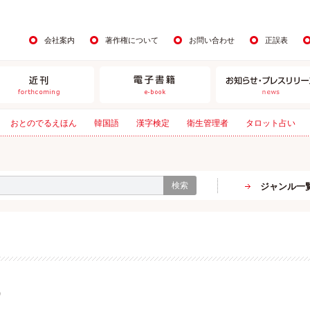
会社案内
著作権について
お問い合わせ
正誤表
おとのでるえほん
韓国語
漢字検定
衛生管理者
タロット占い
検索
ジャンル一
）