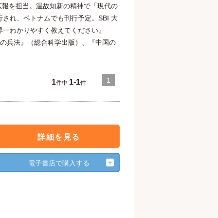
広報を担当。温故知新の精神で「現代の
れ、ベトナムでも刊行予定。SBI 大
界一わかりやすく教えてください』
んの兵法』（総合科学出版）、『中国の
1
1
1-1
件中
件
詳細を見る
電子書店で購入する