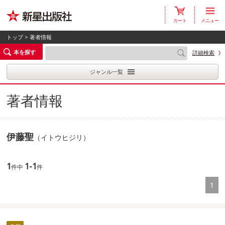
カート
メニュー
トップ
> 著者情報
本を探す
詳細検索
ジャンル一覧
著者情報
伊藤聖
（イトウヒジリ）
1
1-1
件中
件
1