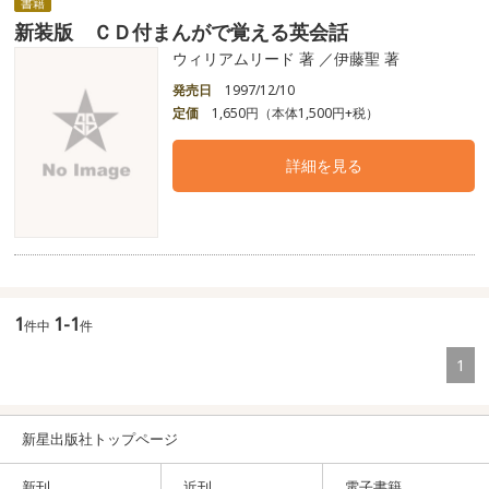
書籍
新装版 ＣＤ付まんがで覚える英会話
ウィリアムリード 著 ／伊藤聖 著
発売日
1997/12/10
定価
1,650円（本体1,500円+税）
詳細を見る
1
1-1
件中
件
1
新星出版社トップページ
新刊
近刊
電子書籍