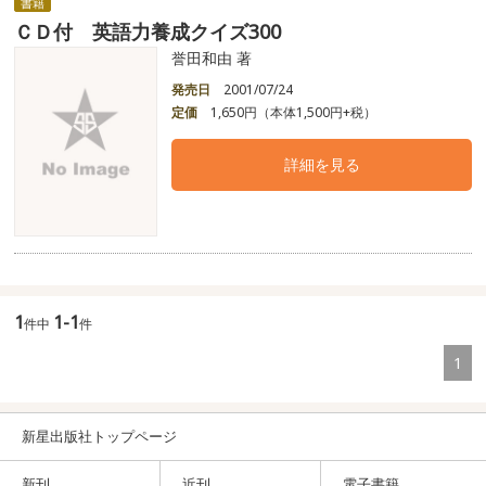
書籍
ＣＤ付 英語力養成クイズ300
誉田和由 著
発売日
2001/07/24
定価
1,650円（本体1,500円+税）
詳細を見る
1
1-1
件中
件
1
新星出版社トップページ
新刊
近刊
電子書籍