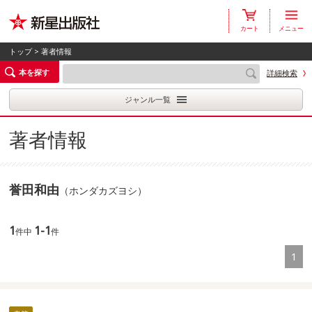
カート
メニュー
トップ
> 著者情報
本を探す
詳細検索
ジャンル一覧
著者情報
誉田和由
（ホンダカズヨシ）
1
1-1
件中
件
1