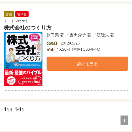
書籍
電子版
トコトンわかる
株式会社のつくり方
原尚美 著 ／吉田秀子 著 ／渡邊央 著
発売日
2012/05/28
定価
1,650円（本体1,500円+税）
詳細を見る
1
1-1
件中
件
1