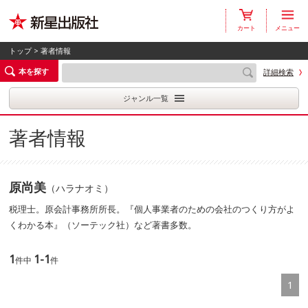
カート
メニュー
トップ
> 著者情報
本を探す
詳細検索
ジャンル一覧
著者情報
原尚美
（ハラナオミ）
税理士。原会計事務所所長。『個人事業者のための会社のつくり方がよ
くわかる本』（ソーテック社）など著書多数。
1
1-1
件中
件
1