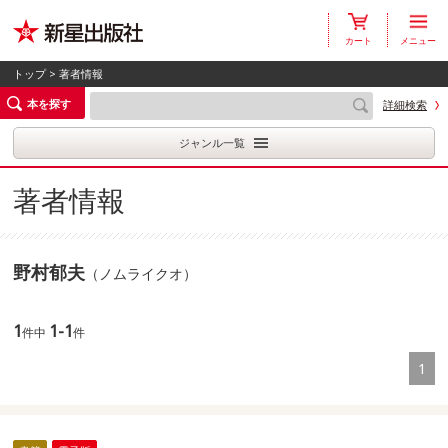
カート
メニュー
トップ
> 著者情報
本を探す
詳細検索
ジャンル一覧
著者情報
野村郁夫
（ノムライクオ）
1
1-1
件中
件
1