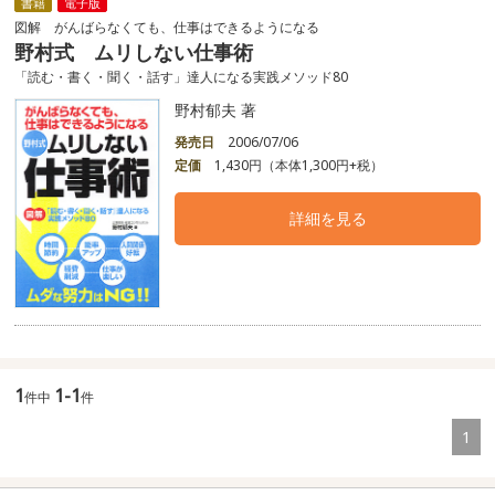
書籍
電子版
図解 がんばらなくても、仕事はできるようになる
野村式 ムリしない仕事術
「読む・書く・聞く・話す」達人になる実践メソッド80
野村郁夫 著
発売日
2006/07/06
定価
1,430円（本体1,300円+税）
詳細を見る
1
1-1
件中
件
1