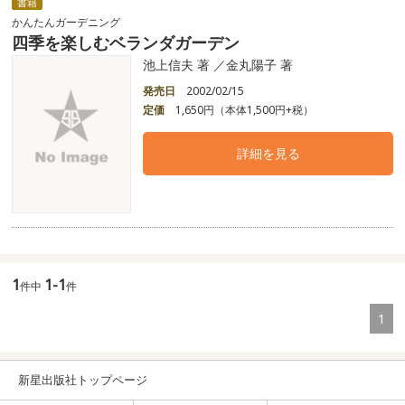
書籍
かんたんガーデニング
四季を楽しむベランダガーデン
池上信夫 著 ／金丸陽子 著
発売日
2002/02/15
定価
1,650円（本体1,500円+税）
詳細を見る
1
1-1
件中
件
1
新星出版社トップページ