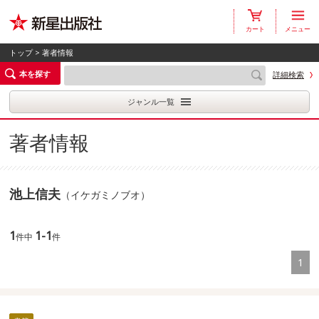
カート
メニュー
トップ
> 著者情報
本を探す
詳細検索
ジャンル一覧
著者情報
池上信夫
（イケガミノブオ）
1
1-1
件中
件
1