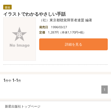
書籍
イラストでわかるやさしい手話
（社）東京都聴覚障害者連盟 編著
発売日
1996/03/27
定価
1,287円（本体1,170円+税）
詳細を見る
1
1-1
件中
件
1
新星出版社トップページ