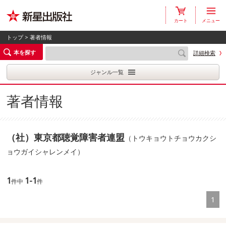
カート
メニュー
トップ
> 著者情報
本を探す
詳細検索
ジャンル一覧
著者情報
（社）東京都聴覚障害者連盟
（トウキョウトチョウカクシ
ョウガイシャレンメイ）
1
1-1
件中
件
1