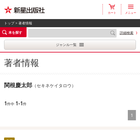
カート
メニュー
トップ
> 著者情報
本を探す
詳細検索
ジャンル一覧
著者情報
関根慶太郎
（セキネケイタロウ）
1
1-1
件中
件
1