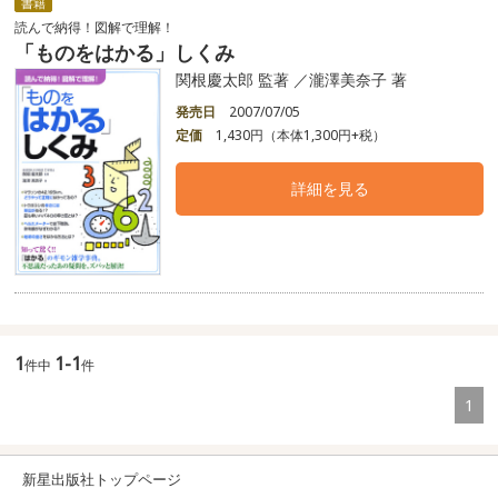
書籍
読んで納得！図解で理解！
「ものをはかる」しくみ
関根慶太郎 監著 ／瀧澤美奈子 著
発売日
2007/07/05
定価
1,430円（本体1,300円+税）
詳細を見る
1
1-1
件中
件
1
新星出版社トップページ