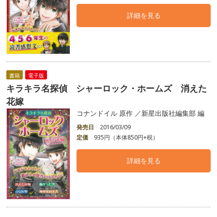
詳細を見る
書籍
電子版
キラキラ名探偵 シャーロック・ホームズ 消えた
花嫁
コナンドイル 原作 ／新星出版社編集部 編
発売日
2016/03/09
定価
935円（本体850円+税）
詳細を見る