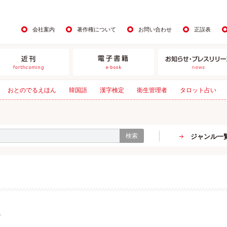
会社案内
著作権について
お問い合わせ
正誤表
おとのでるえほん
韓国語
漢字検定
衛生管理者
タロット占い
検索
ジャンル一
）