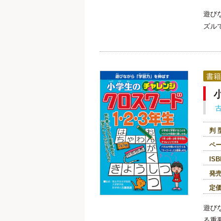
遊び
ズル
書籍
判 
ペ
ISB
発
定
遊び
る重