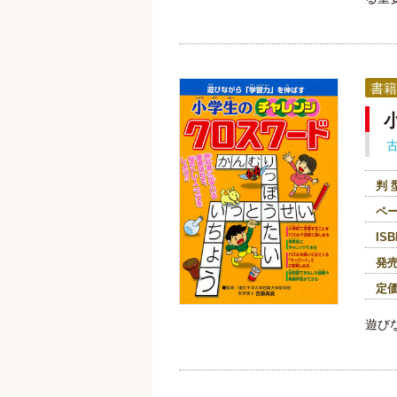
書籍
判 
ペ
ISB
発
定
遊び