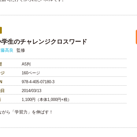
小学生のチャレンジクロスワード
古藤高良
監修
型
A5判
ージ
160ページ
N
978-4-405-07180-3
売日
2014/03/13
価
1,100円（本体1,000円+税）
ながら「学習力」を伸ばす！