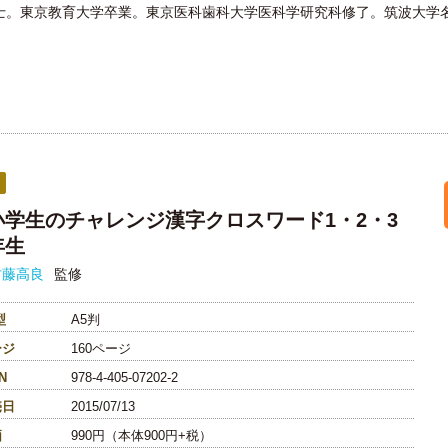
士。東京教育大学卒業。東京医科歯科大学医科学研究科修了。筑波大学
。
小学生のチャレンジ漢字クロスワード1・2・3
年生
古藤高良
監修
型
A5判
ージ
160ページ
N
978-4-405-07202-2
売日
2015/07/13
価
990円（本体900円+税）