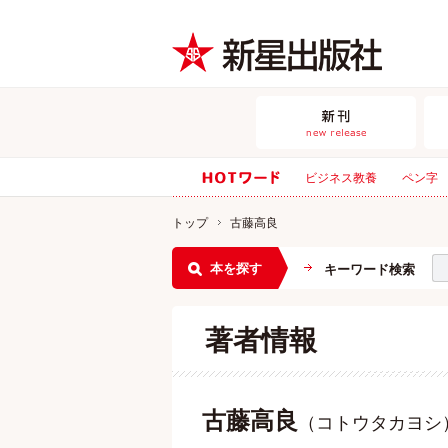
ビジネス教養
ペン字
トップ
古藤高良
本を探す
キーワード検索
著者情報
古藤高良
（コトウタカヨシ