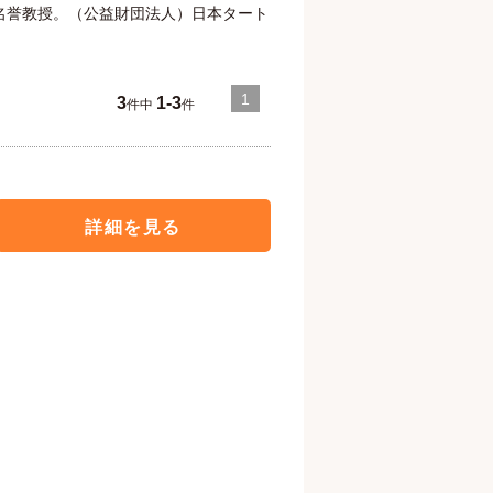
名誉教授。（公益財団法人）日本タート
1
3
1-3
件中
件
詳細を見る