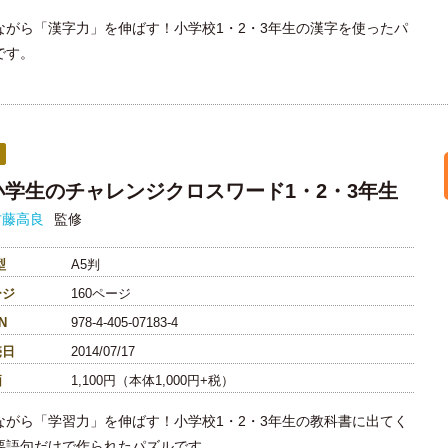
ながら「漢字力」を伸ばす！小学校1・2・3年生の漢字を使ったパ
です。
小学生のチャレンジクロスワード1・2・3年生
古藤高良
監修
型
A5判
ージ
160ページ
N
978-4-405-07183-4
売日
2014/07/17
価
1,100円（本体1,000円+税）
ながら「学習力」を伸ばす！小学校1・2・3年生の教科書に出てく
要語句だけで作られたパズルです。