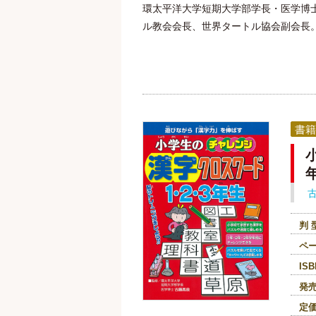
環太平洋大学短期大学部学長・医学博
ル教会会長、世界タートル協会副会長
書籍
判 
ペ
ISB
発
定