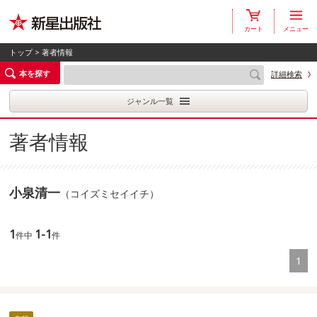
カート
メニュー
トップ
> 著者情報
本を探す
詳細検索
ジャンル一覧
著者情報
小泉清一
（コイズミセイイチ）
1
1-1
件中
件
1