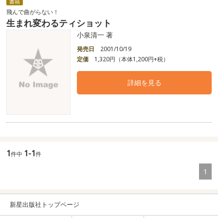
書籍
飛んで曲がらない！
生まれ変わるティショット
小泉清一 著
発売日
2001/10/19
定価
1,320円（本体1,200円+税）
詳細を見る
1
1-1
件中
件
1
新星出版社トップページ